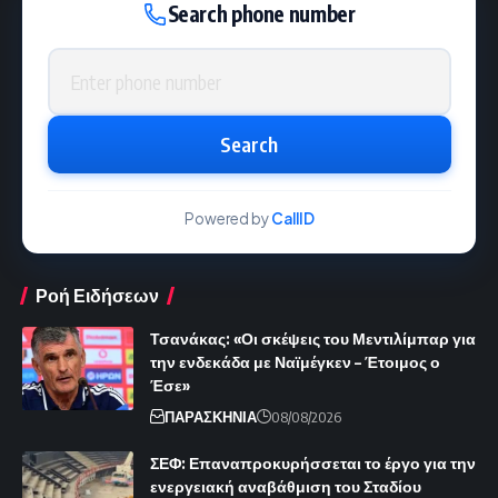
Search phone number
Phone number
Search
Powered by
CallID
Ροή Ειδήσεων
Τσανάκας: «Οι σκέψεις του Μεντιλίμπαρ για
την ενδεκάδα με Ναϊμέγκεν – Έτοιμος ο
Έσε»
ΠΑΡΑΣΚΗΝΙΑ
08/08/2026
ΣΕΦ: Επαναπροκυρήσσεται το έργο για την
ενεργειακή αναβάθμιση του Σταδίου