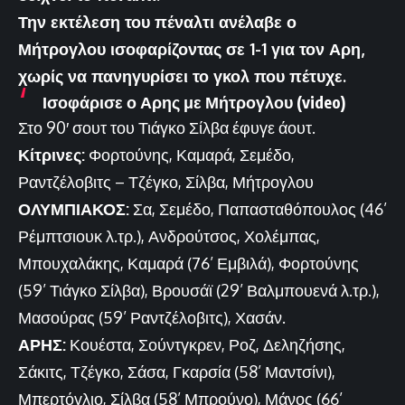
Την εκτέλεση του πέναλτι ανέλαβε ο
Μήτρογλου ισοφαρίζοντας σε 1-1 για τον Αρη,
χωρίς να πανηγυρίσει το γκολ που πέτυχε.
Ισοφάρισε ο Αρης με Μήτρογλου (video)
Στο 90′ σουτ του Τιάγκο Σίλβα έφυγε άουτ.
Κίτρινες:
Φορτούνης, Καμαρά, Σεμέδο,
Ραντζέλοβιτς – Τζέγκο, Σίλβα, Μήτρογλου
ΟΛΥΜΠΙΑΚΟΣ:
Σα, Σεμέδο, Παπασταθόπουλος (46’
Ρέμπτσιουκ λ.τρ.), Ανδρούτσος, Χολέμπας,
Μπουχαλάκης, Καμαρά (76’ Εμβιλά), Φορτούνης
(59’ Τιάγκο Σίλβα), Βρουσάϊ (29’ Βαλμπουενά λ.τρ.),
Μασούρας (59’ Ραντζέλοβιτς), Χασάν.
ΑΡΗΣ:
Κουέστα, Σούντγκρεν, Ροζ, Δεληζήσης,
Σάκιτς, Τζέγκο, Σάσα, Γκαρσία (58’ Μαντσίνι),
Μπερτόγλιο, Σίλβα (58’ Μπρούνο), Μάνος (66’