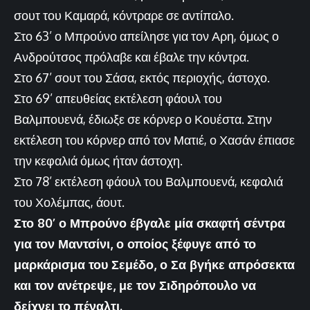
σουτ του Καμαρά, κόντραρε σε αντίπαλο.
Στο 63’ ο Μπρούνο απείλησε για τον Αρη, όμως ο
Ανδρούτσος πρόλαβε και έβαλε την κόντρα.
Στο 67’ σουτ του Σάσα, εκτός περιοχής, άστοχο.
Στο 69’ απευθείας εκτέλεση φάουλ του
Βαλμπουενά, έδιωξε σε κόρνερ ο Κουέστα. Στην
εκτέλεση του κόρνερ από τον Ματιέ, ο Χασάν έπιασε
την κεφαλιά όμως ήταν άστοχη.
Στο 78’ εκτέλεση φάουλ του Βαλμπουενά, κεφαλιά
του Χολέμπας, άουτ.
Στο 80’ ο Μπρούνο έβγαλε μία σκαφτή σέντρα
για τον Μαντσίνι, ο οποίος ξέφυγε από το
μαρκάρισμα του Σεμέδο, ο Σα βγήκε απρόσεκτα
και τον ανέτρεψε, με τον Σιδηρόπουλο να
δείχνει το πέναλτι.