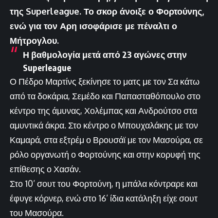
της Superleague. Το σκορ άνοιξε ο Φορτούνης,
ενώ για τον Αρη ισοφάρισε με πέναλτι ο
Μήτρογλου.
Η βαθμολογία μετά από 23 αγώνες στην
Superleague
Ο Πέδρο Μαρτίνς ξεκίνησε το ματς με τον Σα κάτω
από τα δοκάρια, Σεμέδο και Παπασταθόπουλο στο
κέντρο της άμυνας, Χολέμπας και Ανδρούτσο στα
αμυντικά άκρα. Στο κέντρο ο Μπουχαλάκης με τον
Καμαρά, στα εξτρέμ ο Βρουσάϊ με τον Μασούρα, σε
ρόλο οργανωτή ο Φορτούνης και στην κορυφή της
επίθεσης ο Χασάν.
Στο 10’ σουτ του Φορτούνη, η μπάλα κόντραρε και
έφυγε κόρνερ, ενώ στο 16’ ίδια κατάληξη είχε σουτ
του Μασούρα.