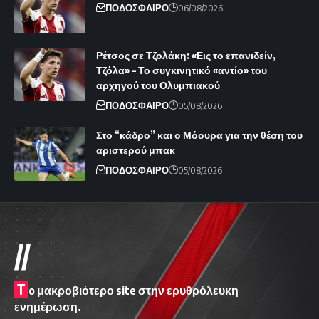
ΠΟΔΟΣΦΑΙΡΟ
06/08/2026
Ρέτσος σε Τζολάκη: «Εις το επανιδείν,
Τζόλα» – Το συγκινητικό «αντίο» του
αρχηγού του Ολυμπιακού
ΠΟΔΟΣΦΑΙΡΟ
05/08/2026
Στο “κάδρο” και ο Μόουρα για την θέση του
αριστερού μπακ
ΠΟΔΟΣΦΑΙΡΟ
05/08/2026
//
T
o μακροβιότερο site στην ερυθρόλευκη
ενημέρωση.