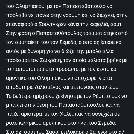
του Ολυμπιακού, με τον Παπασταθόπουλο να
προλαβαίνει πάνω στην γραμμή και να διώχνει, στην
επαναφορά ο Σούντγκρεν κάνει την κεφαλιά, άουτ.
Στην φάση ο Παπασταθόπουλος τραυματίστηκε από
τον συμπαίκτη του τον Σεμέδο, ο οποίος έπεσε και
αυτός με δύναμη για να διώξει την μπάλα αλλά
παρέσυρε τον Σωκράτη, τον οποίο μάλιστα βρήκε με
το παπούτσι του στο πρόσωπο, με τον κεντρικό
αμυντικό του Ολυμπιακού να αποχωρεί για τα
αποδυτήρια ζαλισμένος και με πόνους στον ώμο.
Το δεύτερο ημίχρονο ξεκίνησε με τον Ρέμπτσιουκ να
μπαίνει στην θέση του Παπασταθόπουλου και να
παίζει αριστερά, με τον Χολέμπας να συνεχίζει σε
ρόλο κεντρικού αμυντικού στο πλάϊ του Σεμέδο.
Στο 52’ σουτ του Σάσα, μπλόκαρε ο Σα, ενώ στο 57’