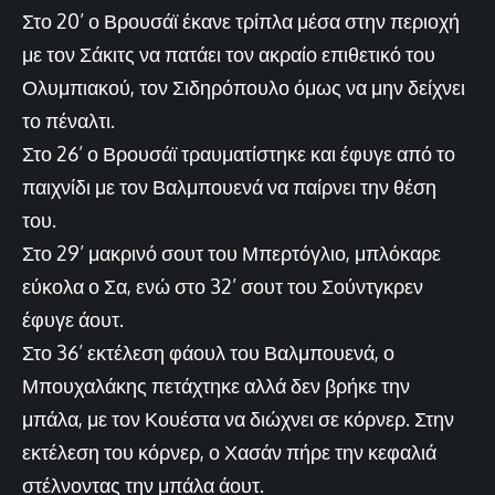
Στο 20’ ο Βρουσάϊ έκανε τρίπλα μέσα στην περιοχή
με τον Σάκιτς να πατάει τον ακραίο επιθετικό του
Ολυμπιακού, τον Σιδηρόπουλο όμως να μην δείχνει
το πέναλτι.
Στο 26’ ο Βρουσάϊ τραυματίστηκε και έφυγε από το
παιχνίδι με τον Βαλμπουενά να παίρνει την θέση
του.
Στο 29’ μακρινό σουτ του Μπερτόγλιο, μπλόκαρε
εύκολα ο Σα, ενώ στο 32’ σουτ του Σούντγκρεν
έφυγε άουτ.
Στο 36’ εκτέλεση φάουλ του Βαλμπουενά, ο
Μπουχαλάκης πετάχτηκε αλλά δεν βρήκε την
μπάλα, με τον Κουέστα να διώχνει σε κόρνερ. Στην
εκτέλεση του κόρνερ, ο Χασάν πήρε την κεφαλιά
στέλνοντας την μπάλα άουτ.