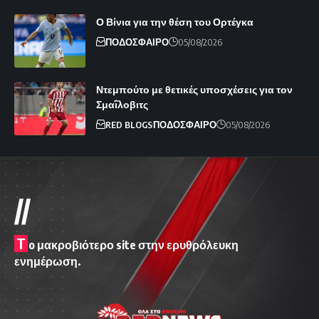
Ο Βίνια για την θέση του Ορτέγκα
ΠΟΔΟΣΦΑΙΡΟ
05/08/2026
Ντεμπούτο με θετικές υποσχέσεις για τον
Σμαΐλοβιτς
RED BLOGS
ΠΟΔΟΣΦΑΙΡΟ
05/08/2026
//
T
o μακροβιότερο site στην ερυθρόλευκη
ενημέρωση.