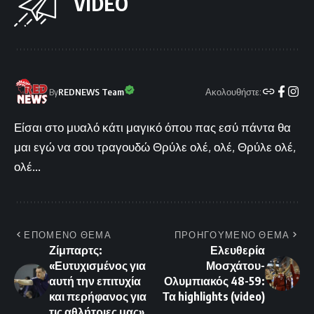
VIDEO
Ακολουθήστε:
By
REDNEWS Team
Είσαι στο μυαλό κάτι μαγικό όπου πας εσύ πάντα θα
μαι εγώ να σου τραγουδώ Θρύλε ολέ, ολέ, Θρύλε ολέ,
ολέ...
ΕΠΟΜΕΝΟ ΘΕΜΑ
ΠΡΟΗΓΟΥΜΕΝΟ ΘΕΜΑ
Ζίμπαρτς:
Ελευθερία
«Ευτυχισμένος για
Μοσχάτου-
αυτή την επιτυχία
Ολυμπιακός 48-59:
και περήφανος για
Τα highlights (video)
τις αθλήτριες μας»