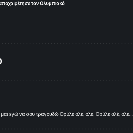
 αποχαιρέτησε τον Ολυμπιακό
O
μαι εγώ να σου τραγουδώ Θρύλε ολέ, ολέ, Θρύλε ολέ, ολέ...