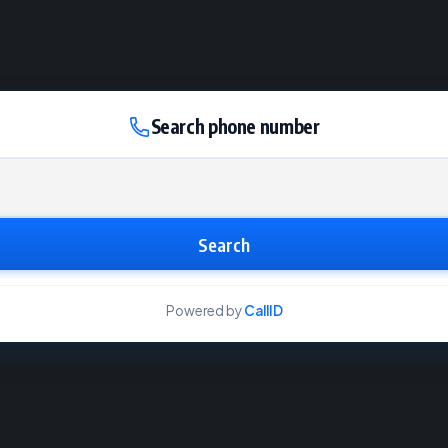
Search phone number
Search
Powered by
CallID