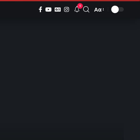
9
Αα
Font
Resizer