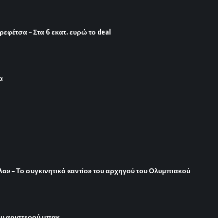
φέτσα – Στα 6 εκατ. ευρώ το deal
α
όλα» – Το συγκινητικό «αντίο» του αρχηγού του Ολυμπιακού
του αριστερού μπακ