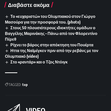
Διαβάστε ακόμα
Το «ευχαριστώ» του Ολυμπιακού στον Γιώργο
Μασούρα για την προσφορά του. (photo)
Στους 50 πλουσιότερους ιδιοκτήτες ομάδων ο
Βαγγέλης Μαρινάκης – Πάνω από τον Φλορεντίνο
Πέρεθ
Ρίχνει το βάρος στην απόκτηση του Πουέρτα
Ηττα της Ναϊμέγκεν πριν από την ρεβάνς με τον
Ολυμπιακό (video)
Στο «ραντάρ» και ο Τζος Ντόιγκ
TAGGED:
top
VIDEO