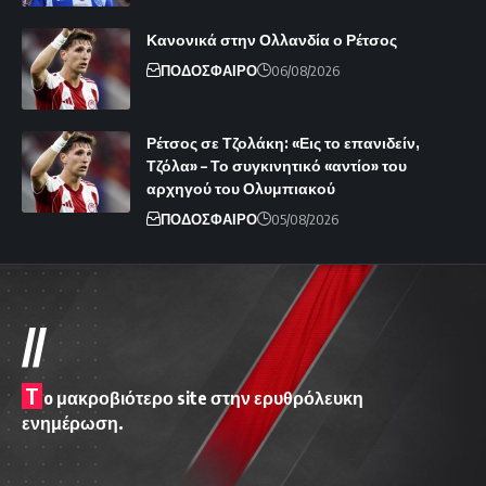
Κανονικά στην Ολλανδία ο Ρέτσος
ΠΟΔΟΣΦΑΙΡΟ
06/08/2026
Ρέτσος σε Τζολάκη: «Εις το επανιδείν,
Τζόλα» – Το συγκινητικό «αντίο» του
αρχηγού του Ολυμπιακού
ΠΟΔΟΣΦΑΙΡΟ
05/08/2026
//
T
o μακροβιότερο site στην ερυθρόλευκη
ενημέρωση.