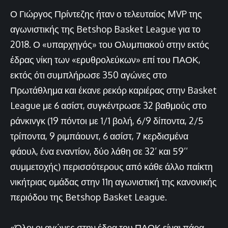
Ο Γιώργος Πρίντεζης ήταν ο τελευταίος MVP της
αγωνιστικής της Betshop Basket League για το
2018. Ο «υπαρχηγός» του Ολυμπιακού στην εκτός
έδρας νίκη των «ερυθρολεύκων» επί του ΠΑΟΚ,
εκτός ότι συμπλήρωσε 350 αγώνες στο
Πρωτάθλημα και έκανε ρεκόρ καριέρας στην Basket
League με 6 ασίστ, συγκέντρωσε 32 βαθμούς στο
ράνκινγκ (19 πόντοι με 1/1 βολή, 6/9 δίποντα, 2/5
τρίποντα, 9 ριμπάουντ, 6 ασίστ, 7 κερδισμένα
φάουλ, ένα εναντίον, δύο λάθη σε 32’ και 59’’
συμμετοχής) περισσότερους από κάθε άλλο παίκτη
νικήτριας ομάδας στην 11η αγωνιστική της κανονικής
περιόδου της Betshop Basket League.
«Όλοι οι αγώνες στην έδρα του ΠΑΟΚ είναι πάρα