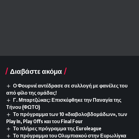
Διαβάστε ακόμα
Ο Φουρνιέ αντέδρασε σε συλλογή με φανέλες του
από φίλο της ομάδας!
Γ. Μπαρτζώκας: Επισκέφθηκε την Παναγία της
Τήνου (ΦΩΤΟ)
Το πρόγραμμα των 10 «διαβολοβδομάδων», των
Play In, Play Offs και του Final Four
Το πλήρες πρόγραμμα της Euroleague
Το πρόγραμμα του Ολυμπιακού στην Ευρωλίγκα