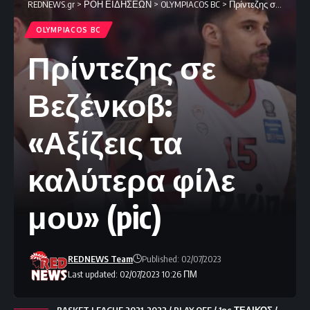
REDNEWS.gr
>
ΡΟΗ ΕΙΔΗΣΕΩΝ
>
OLYMPIACOS BC
>
Πρίντεζης σε Βεζένκοβ: «Αξίζεις τα καλύτερα φίλε μου» (pic)
OLYMPIACOS BC
Πρίντεζης σε
Βεζένκοβ:
«Αξίζεις τα
καλύτερα φίλε
μου» (pic)
REDNEWS Team
Published: 02/07/2023
Last updated: 02/07/2023 10:26 ΠΜ
BASKET LEAGUE 2021-2022 / PLAY OFF / 1ος ΤΕΛΙΚΟΣ /