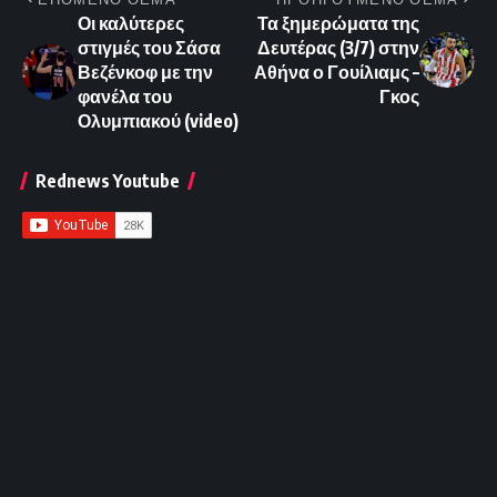
Οι καλύτερες
Τα ξημερώματα της
στιγμές του Σάσα
Δευτέρας (3/7) στην
Βεζένκοφ με την
Αθήνα ο Γουίλιαμς –
φανέλα του
Γκος
Ολυμπιακού (video)
Rednews Youtube