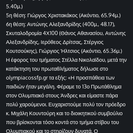
5.40μ.)
5η θέση: Γιώργος Χριστακάκος (Ακόντιο, 65.94μ.)
6η θέση: Αντώνης Αλεξανδρίδης (400μ., 48.17),
Σκυταλοδρομία 4Χ100 (Θάνος Αθανασίου, Αντώνης
Αλεξανδρίδης, Ιερόθεος Δρίτσας, Στέργιος
Κουτσούκης), Γιώργιος Ήλτσιος (Ακόντιο, 65.36μ.)
Η έφορος του τμήματος Στέλλα Νικολαϊδου, μετά την
κατάκτηση του πρωταθλήματος δήλωσε στο
olympiacossfp.gr τα εξής: «Η προσπάθεια των
παιδιών ήταν μεγάλη. Φέραμε το 13ο Πρωτάθλημα
στον Ολυμπιακό στους Άνδρες και είμαστε πάρα
πολύ χαρούμενοι. Ευχαριστούμε πολύ τον πρόεδρο
κ. Μιχάλη Κουντούρη και το διοικητικού συμβούλιο
που βρίσκονται τόσο κοντά στο τμήμα στίβου του
Ολυμπιακού και το στηρίζουν δυνατά. Ο