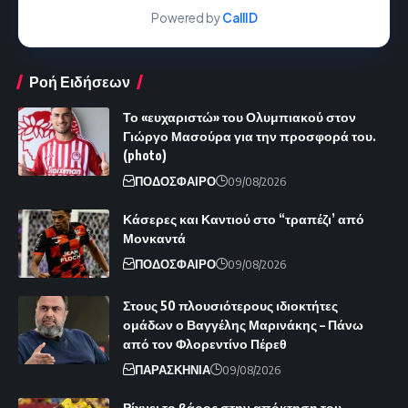
Powered by
CallID
Ροή Ειδήσεων
Το «ευχαριστώ» του Ολυμπιακού στον
Γιώργο Μασούρα για την προσφορά του.
(photo)
ΠΟΔΟΣΦΑΙΡΟ
09/08/2026
Κάσερες και Καντιού στο “τραπέζι’ από
Μονκαντά
ΠΟΔΟΣΦΑΙΡΟ
09/08/2026
Στους 50 πλουσιότερους ιδιοκτήτες
ομάδων ο Βαγγέλης Μαρινάκης – Πάνω
από τον Φλορεντίνο Πέρεθ
ΠΑΡΑΣΚΗΝΙΑ
09/08/2026
Ρίχνει το βάρος στην απόκτηση του