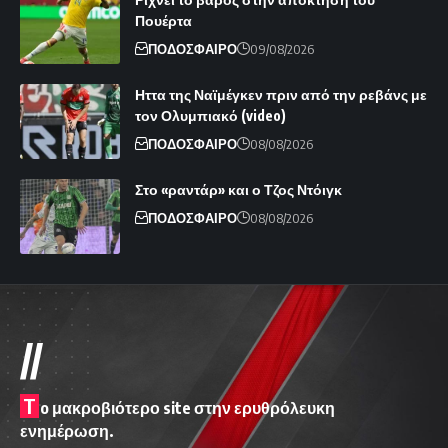
Πουέρτα
ΠΟΔΟΣΦΑΙΡΟ
09/08/2026
Ηττα της Ναϊμέγκεν πριν από την ρεβάνς με
τον Ολυμπιακό (video)
ΠΟΔΟΣΦΑΙΡΟ
08/08/2026
Στο «ραντάρ» και ο Τζος Ντόιγκ
ΠΟΔΟΣΦΑΙΡΟ
08/08/2026
//
T
o μακροβιότερο site στην ερυθρόλευκη
ενημέρωση.