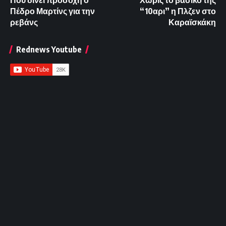
Που δίνει προσοχή ο
Χωρίς το βασικό της
Πέδρο Μαρτίνς για την
“10αρι” η Πλζεν στο
ρεβάνς
Καραϊσκάκη
Rednews Youtube