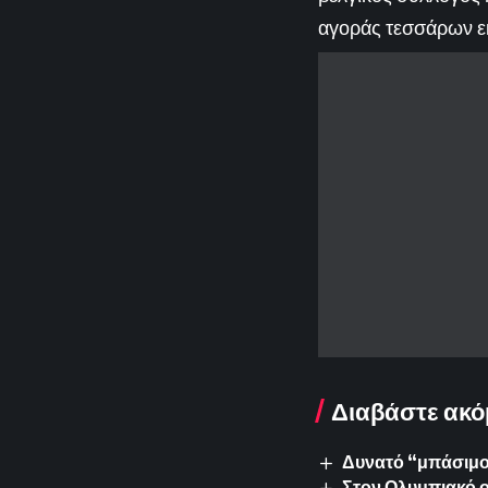
αγοράς τεσσάρων ε
Διαβάστε ακό
Δυνατό “μπάσιμο”
Στον Ολυμπιακό ο 