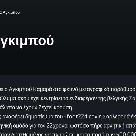
ια Αγκιμπού
Αγκιμπού
ίνει ο Αγκιμπού Καμαρά στο φετινό μεταγραφικό παράθυρο
Ολυμπιακού έχει κεντρίσει το ενδιαφέρον της βελγικής Σ
λιστα να έχουν δεχτεί κρούση.
ς αναφέρει δημοσίευμα του «foot224.co» η Σαρλερουά έ
ηνική ομάδα για τον 22χρονο, ωστόσο πήρε αρνητική απά
ήταν διατεθειμένος να πληρώσει και το ποσό των 500.00