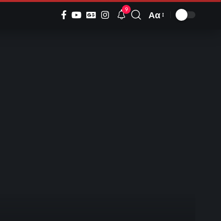
9
Αα
Font
Resizer