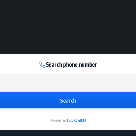
Search phone number
Search
Powered by
CallID