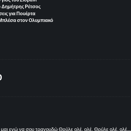
ο Δημήτρης Ρέτσος
εις για Πουέρτα
ια Μπλέσα στον Ολυμπιακό
O
μαι εγώ να σου τραγουδώ Θρύλε ολέ, ολέ, Θρύλε ολέ, ολέ...