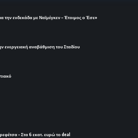
ια την ενδεκάδα με Ναϊμέγκεν – Έτοιμος ο Έσε»
ην ενεργειακή αναβάθμιση του Σταδίου
μπιακό
φέτσα – Στα 6 εκατ. ευρώ το deal