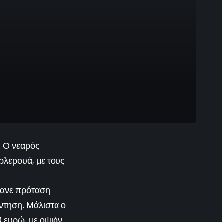
. Ο νεαρός
αρλερουά, με τους
κανε πρόταση
ντηση. Μάλιστα ο
0 ευρώ, με οψιόν