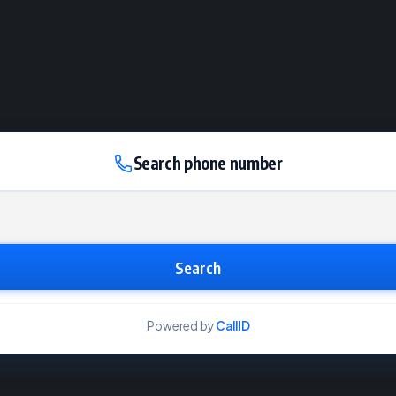
Search phone number
Search
Powered by
CallID