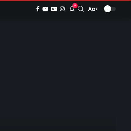
9
Αα
Font
Resizer