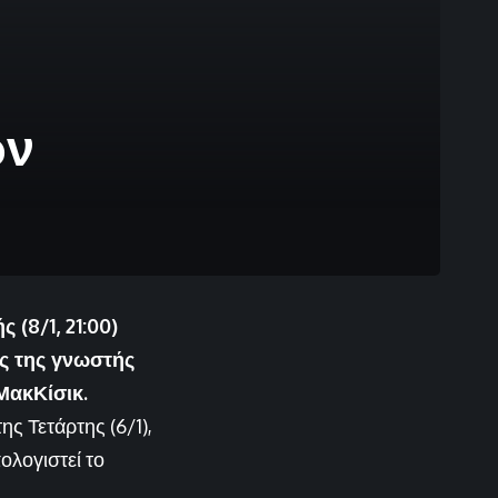
ρν
(8/1, 21:00)
ς της γνωστής
ΜακΚίσικ.
 Τετάρτης (6/1),
ολογιστεί το