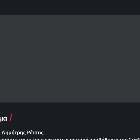
μα
ο Δημήτρης Ρέτσος
ήσσεται το έργο για την ενεργειακή αναβάθμιση του Σταδ