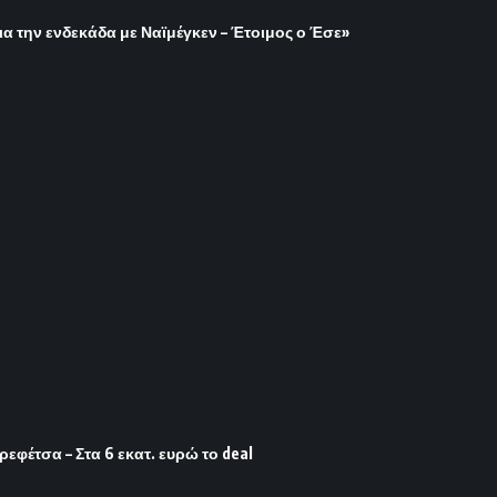
ια την ενδεκάδα με Ναϊμέγκεν – Έτοιμος ο Έσε»
φέτσα – Στα 6 εκατ. ευρώ το deal