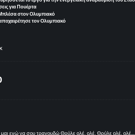
εις για Πουέρτα
ια Μπλέσα στον Ολυμπιακό
 αποχαιρέτησε τον Ολυμπιακό
Κ
O
μαι εγώ να σου τραγουδώ Θρύλε ολέ, ολέ, Θρύλε ολέ, ολέ...