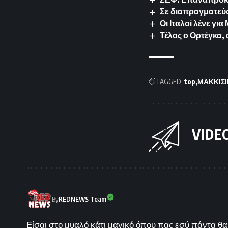
Σε διαπραγματεύσ
Οι Ιταλοί λένε γ
Τέλος ο Ορτέγκα,
TAGGED:
top
ΜΑΚΚΙΣΙ
VIDE
By
REDNEWS Team
Είσαι στο μυαλό κάτι μαγικό όπου πας εσύ πάντα θα 