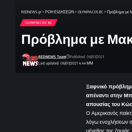
REDNEWS.gr
>
ΡΟΗ ΕΙΔΗΣΕΩΝ
>
OLYMPIACOS BC
>
Πρόβλημα με 
OLYMPIACOS BC
Πρόβλημα με Μακ
REDNEWS Team
Published: 06/01/2021
Last updated: 06/01/2021 4:44 ΜΜ
Ξαφνικό πρόβλημα
απέναντι στην Μπ
απουσίας του Κώσ
Ο Αμερικανός παίκτ
λόγω ενοχλήσεων στ
μέγεθος της ζημιάς.