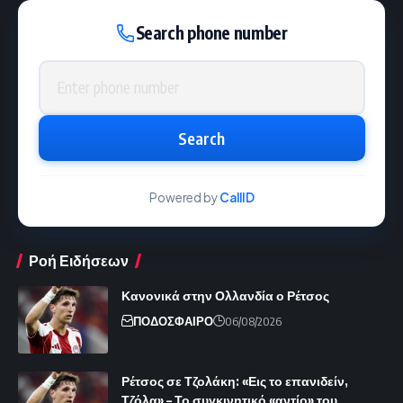
Search phone number
Phone number
Search
Powered by
CallID
Ροή Ειδήσεων
Κανονικά στην Ολλανδία ο Ρέτσος
ΠΟΔΟΣΦΑΙΡΟ
06/08/2026
Ρέτσος σε Τζολάκη: «Εις το επανιδείν,
Τζόλα» – Το συγκινητικό «αντίο» του