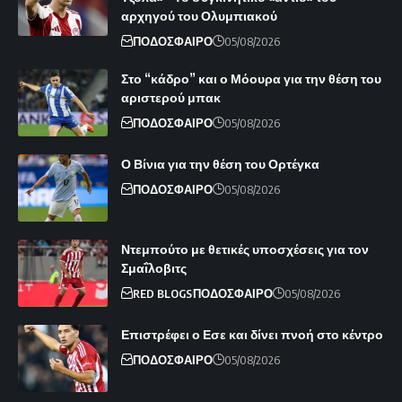
αρχηγού του Ολυμπιακού
ΠΟΔΟΣΦΑΙΡΟ
05/08/2026
Στο “κάδρο” και ο Μόουρα για την θέση του
αριστερού μπακ
ΠΟΔΟΣΦΑΙΡΟ
05/08/2026
Ο Βίνια για την θέση του Ορτέγκα
ΠΟΔΟΣΦΑΙΡΟ
05/08/2026
Ντεμπούτο με θετικές υποσχέσεις για τον
Σμαΐλοβιτς
RED BLOGS
ΠΟΔΟΣΦΑΙΡΟ
05/08/2026
Επιστρέφει ο Εσε και δίνει πνοή στο κέντρο
ΠΟΔΟΣΦΑΙΡΟ
05/08/2026