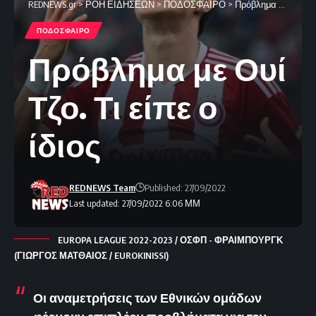
REDNEWS.gr
>
ΡΟΗ ΕΙΔΗΣΕΩΝ
>
ΠΟΔΟΣΦΑΙΡΟ
>
Πρόβλημα με Ουί Τζο. Τι είπε ο ίδιος
ΠΟΔΟΣΦΑΙΡΟ
Πρόβλημα με Ουί
Τζο. Τι είπε ο
ίδιος
REDNEWS Team
Published: 27/09/2022
Last updated: 27/09/2022 6:06 ΜΜ
EUROPA LEAGUE 2022-2023 / ΟΣΦΠ - ΦΡΑΙΜΠΟΥΡΓΚ
(ΓΙΩΡΓΟΣ ΜΑΤΘΑΙΟΣ / EUROKINISSI)
Οι αναμετρήσεις των Εθνικών ομάδων