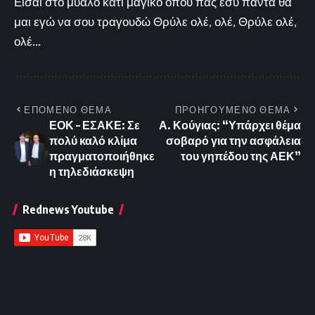
Είσαι στο μυαλό κάτι μαγικό όπου πας εσύ πάντα θα
μαι εγώ να σου τραγουδώ Θρύλε ολέ, ολέ, Θρύλε ολέ,
ολέ...
ΕΠΟΜΕΝΟ ΘΕΜΑ
ΠΡΟΗΓΟΥΜΕΝΟ ΘΕΜΑ
ΕΟΚ – ΕΣΑΚΕ: Σε
Α. Κούγιας: “Υπάρχει θέμα
πολύ καλό κλίμα
σοβαρό για την ασφάλεια
πραγματοποιήθηκε
του γηπέδου της ΑΕΚ”
η τηλεδιάσκεψη
Rednews Youtube