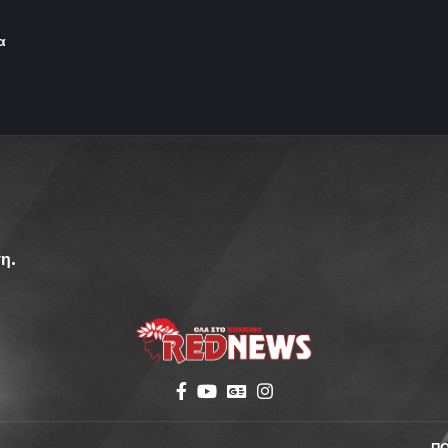
α
η.
Π