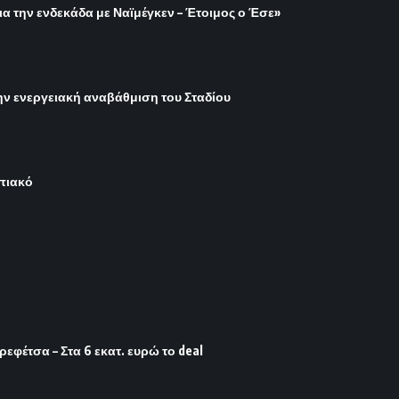
ια την ενδεκάδα με Ναϊμέγκεν – Έτοιμος ο Έσε»
ην ενεργειακή αναβάθμιση του Σταδίου
μπιακό
φέτσα – Στα 6 εκατ. ευρώ το deal