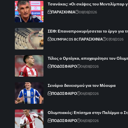
Τσανάκας: «Οι σκέψεις του Μεντιλίμπαρ γ
ΠΑΡΑΣΚΗΝΙΑ
08/08/2026
ΣΕΦ: Επαναπροκυρήσσεται το έργο για τ
OLYMPIACOS BC
ΠΑΡΑΣΚΗΝΙΑ
07/08/2026
Τέλος ο Ορτέγκα, αποχαιρέτησε τον Ολυ
ΠΟΔΟΣΦΑΙΡΟ
06/08/2026
Σενάριο δανεισμού για τον Μόουρα
ΠΟΔΟΣΦΑΙΡΟ
06/08/2026
Ολυμπιακός: Επίσημα στην Παλέρμο ο Στρε
ΠΟΔΟΣΦΑΙΡΟ
06/08/2026