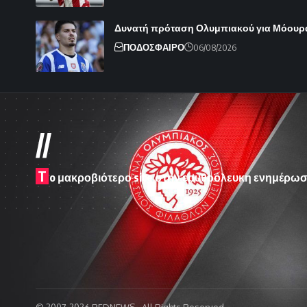
Δυνατή πρόταση Ολυμπιακού για Μόουρ
ΠΟΔΟΣΦΑΙΡΟ
06/08/2026
//
T
o μακροβιότερο site στην ερυθρόλευκη ενημέρωσ
© 2007-2026 REDNEWS - All Rights Reserved.