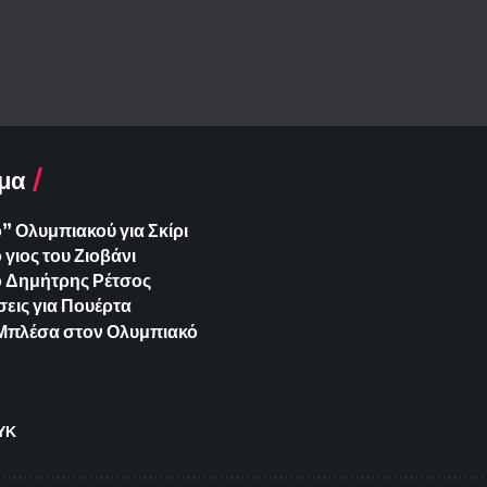
μα
 Ολυμπιακού για Σκίρι
γιος του Ζιοβάνι
ο Δημήτρης Ρέτσος
εις για Πουέρτα
ια Μπλέσα στον Ολυμπιακό
ΥΚ