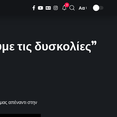
9
Αα
Font
Resizer
με τις δυσκολίες”
 μας απέναντι στην