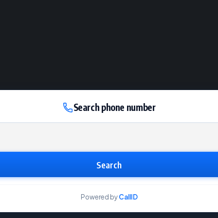
Search phone number
Search
Powered by
CallID