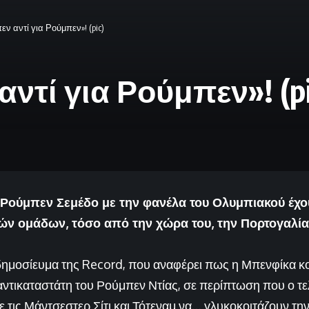
εν αντί για Ρούμπεν»! (pic)
αντί για Ρούμπεν»! (pi
υ Ρούμπεν Σεμέδο με την φανέλα του Ολυμπιακού έχο
ών ομάδων, τόσο από την χώρα του, την Πορτογαλία,
δημοσίευμα της Record, που αναφέρει πως η Μπενφίκα κοι
αντικαταστάτη του Ρούμπεν Ντίας, σε περίπτωση που ο τε
ε τις Μάντσεστερ Σίτι και Τότεναμ να… γλυκοκοιτάζουν τη