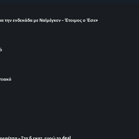
ια την ενδεκάδα με Ναϊμέγκεν – Έτοιμος ο Έσε»
ό
μπιακό
φέτσα – Στα 6 εκατ. ευρώ το deal