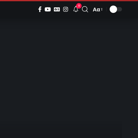
9
Αα
Font
Resizer