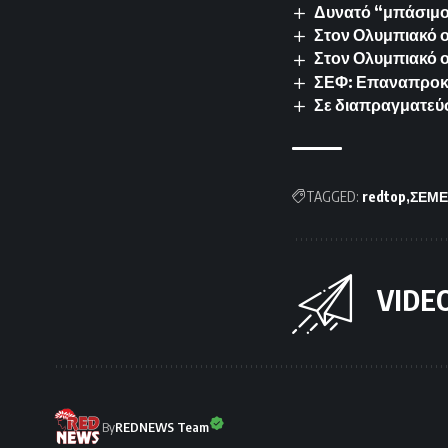
Δυνατό “μπάσιμο”
Στον Ολυμπιακό ο 
Στον Ολυμπιακό 
ΣΕΦ: Επαναπροκυρ
Σε διαπραγματεύσ
TAGGED:
redtop
ΣΕΜ
VIDE
By
REDNEWS Team