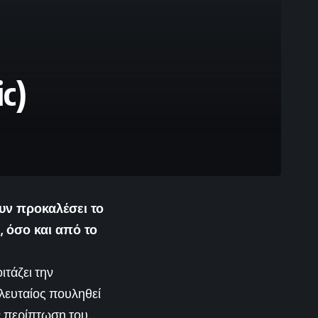
c)
υν προκαλέσει το
 όσο και από το
τάζει την
λευταίος πουληθεί
ν περίπτωση του.