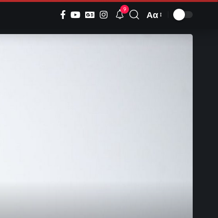
9
Αα
Font
Resizer