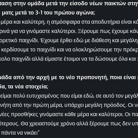
σταση στην ομάδα μετά την είσοδο νέων παικτών στη
ο ματς μετά το 3-1 του πρώτου αγώνα;
 μέρα και καλύτερη, η ατμόσφαιρα στα αποδυτήρια είναι κ
ινά για να γινόμαστε καλύτεροι. Ξέρουμε πως έχουμε κά
φορετικό παιχνίδι. Έχουμε έρθει εδώ με διάθεση και μεγάλη
 κερδίσουμε το παιχνίδι και να ολοκληρώσουμε την πρόκ
κολο παιχνίδι αλλά είμαστε έτοιμοι να τα δώσουμε όλα κα
άδα από την αρχή με το νέο προπονητή, ποια είναι 
, τα νέα στοιχεία;
είμαι πολύ ευτυχισμένος που είμαι εδώ, σε αυτό τον μεγά
ήτη από την πρώτη μέρα, υπάρχει μεγάλη πρόοδος. Οι ν
 νέες προσθήκες γινόμαστε κάθε μέρα και καλύτεροι. Οι παλ
τερους. Θα χρειαστούμε χρόνο αλλά ξέρουμε πως δεν υπά
πάντα να νικάει”