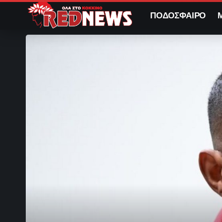
ΠΟΔΟΣΦΑΙΡΟ