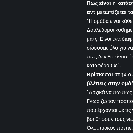
Πως είναι η κατά
αντιμετωπίζεται τ
“Η ομάδα είναι κάθε
Δουλεύομαι καθημερ
ματς. Είναι ένα δια
δώσουμε όλα για να
πως δεν θα είναι εύ
καταφέρουμε”.
Βρίσκεσαι στην ομ
βλέπεις στην ομάδα
“Αρχικά να πω πως 
Γνωρίζω τον προπον
που έρχονται με τις
βοηθήσουν τους νεό
Ολυμπιακός πρέπει 