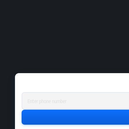
Phone number