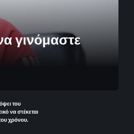
 να γινόμαστε
όψει του
ικό να στέκεται
του χρόνου.