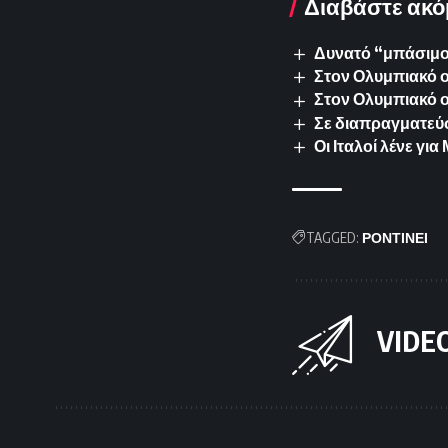
Διαβάστε ακό
Δυνατό “μπάσιμο”
Στον Ολυμπιακό ο 
Στον Ολυμπιακό 
Σε διαπραγματεύσ
Οι Ιταλοί λένε γ
TAGGED:
ΡΟΝΤΙΝΕΙ
VIDE