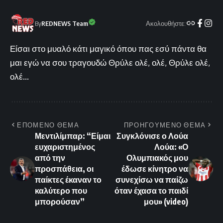
Ακολουθήστε:
By
REDNEWS Team
Είσαι στο μυαλό κάτι μαγικό όπου πας εσύ πάντα θα
μαι εγώ να σου τραγουδώ Θρύλε ολέ, ολέ, Θρύλε ολέ,
ολέ...
ΕΠΟΜΕΝΟ ΘΕΜΑ
ΠΡΟΗΓΟΥΜΕΝΟ ΘΕΜΑ
Μεντιλίμπαρ: “Είμαι
Συγκλόνισε ο Λούα
ευχαριστημένος
Λούα: «Ο
από την
Ολυμπιακός μου
προσπάθεια, οι
έδωσε κίνητρο να
παίκτες έκαναν το
συνεχίσω να παίζω
καλύτερο που
όταν έχασα το παιδί
μπορούσαν”
μου» (video)