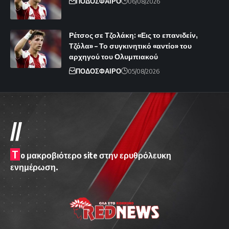
ΠΟΔΟΣΦΑΙΡΟ
06/08/2026
Ρέτσος σε Τζολάκη: «Εις το επανιδείν,
Τζόλα» – Το συγκινητικό «αντίο» του
αρχηγού του Ολυμπιακού
ΠΟΔΟΣΦΑΙΡΟ
05/08/2026
//
T
o μακροβιότερο site στην ερυθρόλευκη
ενημέρωση.