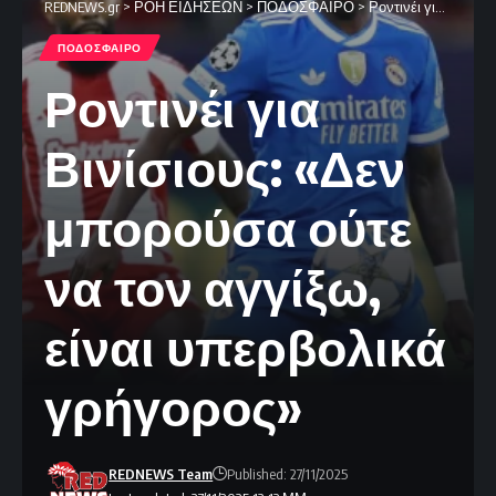
REDNEWS.gr
>
ΡΟΗ ΕΙΔΗΣΕΩΝ
>
ΠΟΔΟΣΦΑΙΡΟ
>
Ροντινέι για Βινίσιους: «Δεν μπορούσα ούτε να τον αγγίξω, είναι υπερβολικά γρήγορος»
ΠΟΔΟΣΦΑΙΡΟ
Ροντινέι για
Βινίσιους: «Δεν
μπορούσα ούτε
να τον αγγίξω,
είναι υπερβολικά
γρήγορος»
REDNEWS Team
Published: 27/11/2025