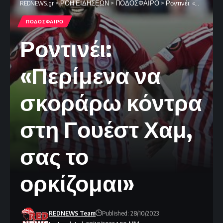
REDNEWS.gr
>
ΡΟΗ ΕΙΔΗΣΕΩΝ
>
ΠΟΔΟΣΦΑΙΡΟ
>
Ροντινέι: «Περίμενα να σκοράρω κόντρα στη Γουέστ Χαμ, σας το ορκίζομαι»
ΠΟΔΟΣΦΑΙΡΟ
Ροντινέι:
«Περίμενα να
σκοράρω κόντρα
στη Γουέστ Χαμ,
σας το
ορκίζομαι»
REDNEWS Team
Published: 28/10/2023