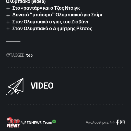
Ολυμπιακό (video)
Στο «ραντάρ» και ο Τζος Ντόιγκ
Δυνατό “μπάσιμο” Ολυμπιακού για Σκίρι
Στον Ολυμπιακό ο γιος του Ζιοβάνι
Στον Ολυμπιακό ο Δημήτρης Ρέτσος
TAGGED:
top
VIDEO
Ακολουθήστε:
By
REDNEWS Team