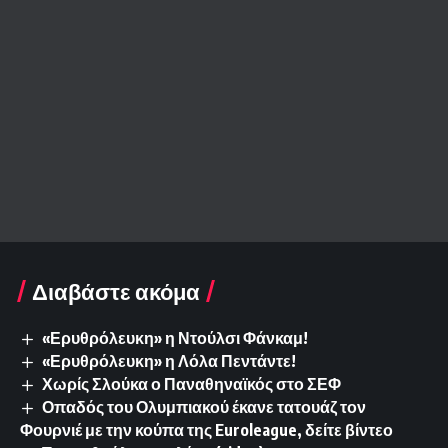
Διαβάστε ακόμα
«Ερυθρόλευκη» η Ντούλσι Φάνκαμ!
«Ερυθρόλευκη» η Λόλα Πεντάντε!
Χωρίς Σλούκα ο Παναθηναϊκός στο ΣΕΦ
Οπαδός του Ολυμπιακού έκανε τατουάζ τον
Φουρνιέ με την κούπα της Euroleague, δείτε βίντεο