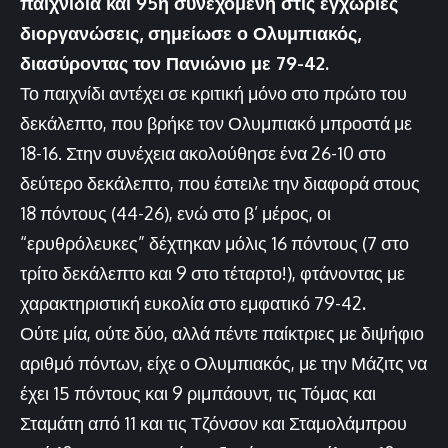
παιχνίδια και 95η συνεχόμενη στις εγχώριες
διοργανώσεις, σημείωσε ο Ολυμπιακός,
διασύροντας τον Πανιώνιο με 79-42.
Το παιχνίδι αντέχει σε κριτική μόνο στο πρώτο του
δεκάλεπτο, που βρήκε τον Ολυμπιακό μπροστά με
18-16. Στην συνέχεια ακολούθησε ένα 26-10 στο
δεύτερο δεκάλεπτο, που έστειλε την διαφορά στους
18 πόντους (44-26), ενώ στο β’ μέρος, οι
“ερυθρόλευκες” δέχτηκαν μόλις 16 πόντους (7 στο
τρίτο δεκάλεπτο και 9 στο τέταρτο!), φτάνοντας με
χαρακτηριστική ευκολία στο εμφατικό 79-42
.
Ούτε μία, ούτε δύο, αλλά πέντε παίκτριες με διψήφιο
αριθμό πόντων, είχε ο Ολυμπιακός, με την Μάζιτς να
έχει 15 πόντους και 9 ριμπάουντ, τις Τόμας και
Σταμάτη από 11 και τις Τζόνσον και Σταμολάμπρου