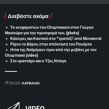
Διαβάστε ακόμα
Το «ευχαριστώ» του Ολυμπιακού στον Γιώργο
Μασούρα για την προσφορά του. (photo)
Κάσερες και Καντιού στο “τραπέζι’ από Μονκαντά
Ρίχνει το βάρος στην απόκτηση του Πουέρτα
Ηττα της Ναϊμέγκεν πριν από την ρεβάνς με τον
Ολυμπιακό (video)
Στο «ραντάρ» και ο Τζος Ντόιγκ
TAGGED:
ΚΑΡΒΑΛΙΟ
VIDEO