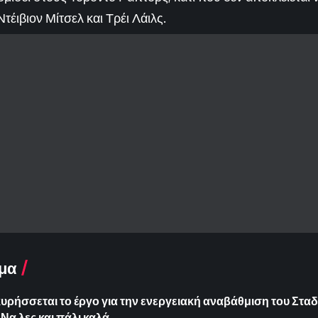
τέιβιον Μίτσελ και Τρέι Λάιλς.
μα
ήσσεται το έργο για την ενεργειακή αναβάθμιση του Σταδ
Να λες και πάλι καλά…