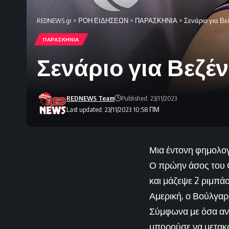
REDNEWS.gr
>
ΡΟΗ ΕΙΔΗΣΕΩΝ
>
ΠΑΡΑΣΚΗΝΙΑ
>
Σενάριο για Βε
ΠΑΡΑΣΚΗΝΙΑ
Σενάριο για Βεζέ
REDNEWS Team
Published: 23/11/2023
Last updated: 23/11/2023 10:58 ΠΜ
Μια έντονη φημολογ
Ο πρώην άσος του Ο
και μάζεψε 2 ριμπάο
Αμερική, ο Βούλγαρ
Σύμφωνα με όσα αν
μπορούσε να μετακομ