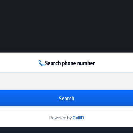
Search phone number
Search
Powered by
CallID