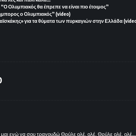
“Ο Ολυμπιακός θα έπρεπε να είναι πιο έτοιμος”
μπορος ο Ολυμπιακός” (video)
αϊσκάκης» για τα θύματα των πυρκαγιών στην Ελλάδα (vide
O
μαι εγώ να σου τραγουδώ Θρύλε ολέ, ολέ, Θρύλε ολέ, ολέ...