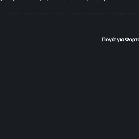
Πογέτ για Φορτ