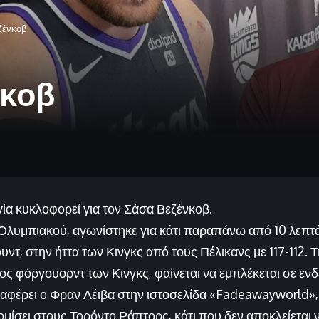
ζένκοβ
νκοβ
ία κυκλοφορεί για τον Σάσα Βεζένκοβ.
λυμπιακού, αγωνίστηκε για κάτι παραπάνω από 10 λεπτά
υντ, στην ήττα των Κινγκς από τους Πέλικανς με 117-112. Τ
ος φόργουορντ των Κινγκς, φαίνεται να εμπλέκεται σε εν
αφέρει ο Φραν Λέιβα στην ιστοσελίδα «Fadeawayworld»,
ίσει στους Τορόντο Ράπτορς, κάτι που δεν αποκλείεται ν