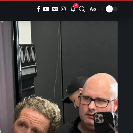
9
Αα
Font
Resizer