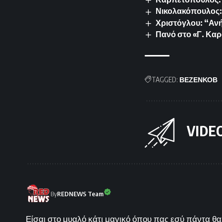
Νικολακόπουλος: 
Χριστόγλου: “Ανή
Πανό στο «Γ. Καρ
TAGGED:
ΒΕΖΕΝΚΟΒ
VIDE
By
REDNEWS Team
Είσαι στο μυαλό κάτι μαγικό όπου πας εσύ πάντα θα 