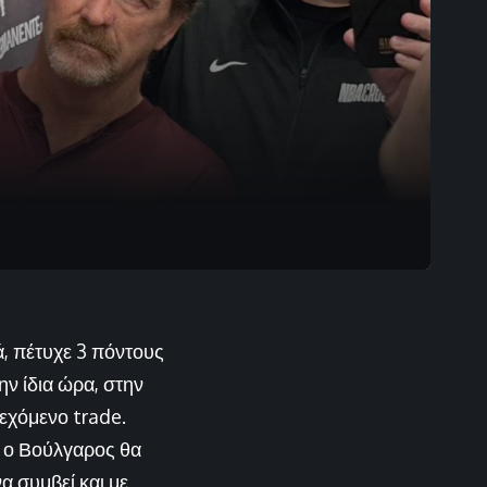
, πέτυχε 3 πόντους
ην ίδια ώρα, στην
δεχόμενο trade.
 ο Βούλγαρος θα
α συμβεί και με