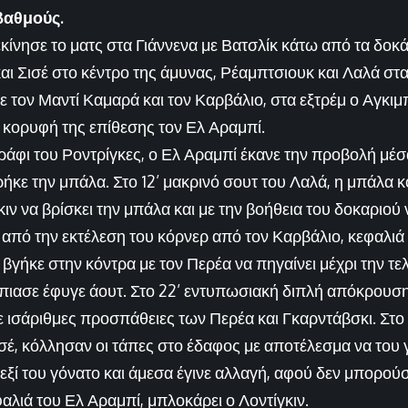
βαθμούς.
ίνησε το ματς στα Γιάννενα με Βατσλίκ κάτω από τα δοκά
 Σισέ στο κέντρο της άμυνας, Ρέαμπτσιουκ και Λαλά στα
με τον Μαντί Καμαρά και τον Καρβάλιο, στα εξτρέμ ο Αγκι
ν κορυφή της επίθεσης τον Ελ Αραμπί.
υράφι του Ροντρίγκες, ο Ελ Αραμπί έκανε την προβολή μέσ
ήκε την μπάλα. Στο 12’ μακρινό σουτ του Λαλά, η μπάλα κο
κιν να βρίσκει την μπάλα και με την βοήθεια του δοκαριού
ά από την εκτέλεση του κόρνερ από τον Καρβάλιο, κεφαλιά
 βγήκε στην κόντρα με τον Περέα να πηγαίνει μέχρι την τ
πιασε έφυγε άουτ. Στο 22’ εντυπωσιακή διπλή απόκρουσ
ε ισάριθμες προσπάθειες των Περέα και Γκαρντάβσκι. Στο
σέ, κόλλησαν οι τάπες στο έδαφος με αποτέλεσμα να του γ
εξί του γόνατο και άμεσα έγινε αλλαγή, αφού δεν μπορούσ
φαλιά του Ελ Αραμπί, μπλοκάρει ο Λοντίγκιν.