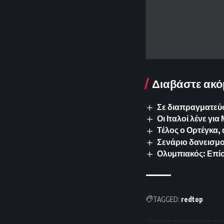
Διαβάστε ακό
Σε διαπραγματεύσ
Οι Ιταλοί λένε γ
Τέλος ο Ορτέγκα,
Σενάριο δανεισμο
Ολυμπιακός: Επίσ
TAGGED:
redtop