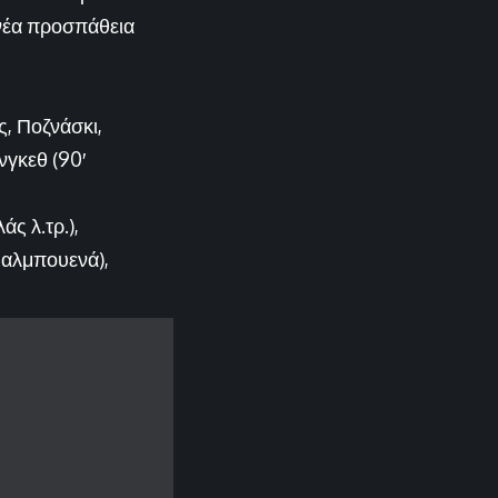
 νέα προσπάθεια
, Ποζνάσκι,
νγκεθ (90′
ς λ.τρ.),
Βαλμπουενά),