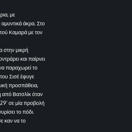
ρια, με
 αμυντικά άκρα. Στο
μπού Καμαρά με τον
α στην μικρή
ντράρει και παίρνει
 να παραχωρεί το
 του Σισέ έφυγε
ελική προσπάθεια,
η από Βατσλίκ όταν
 29’ σε μία προβολή
υρίσει το πόδι.
ε καν να το