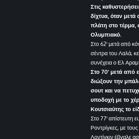
Στις καθυστερήσε
δίχτυα, όταν μετά
πλάτη στο τέρμα, 
Ολυμπιακό.
Στο 62′ μετά από κ
σέντρα του Λαλά, κ
συνέχεια ο Ελ Αραμ
Στο 70′ μετά από 
διώξουν την μπάλα
σουτ και να πετυχ
υποδοχή με το χέρ
Κουτσιαύτης το εί
Στο 77′ απίστευτη ε
Ροντρίγκες, με τους
Λοντίγκιν έβγαλε ασ