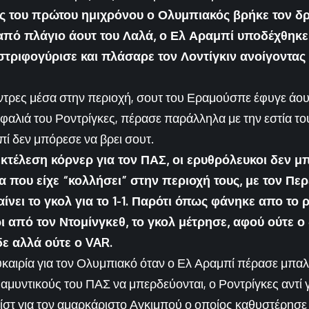
ις του πρώτου ημιχρόνου ο Ολυμπιακός βρήκε τον δ
 από πλάγιο άουτ του Λαλά, ο Ελ Αραμπί υποδέχθηκε
στριφογύρισε και πλάσαρε τον Λοντίγκιν ανοίγοντας 
όντρες μέσα στην περιοχή, σουτ του Εραμούσπε έφυγε άουτ
εφαλιά του Ροντρίγκες, πέρασε παράλληλα με την εστία τ
πί δεν μπόρεσε να βρει σουτ.
εκτέλεση κόρνερ για τον ΠΑΣ, οι ερυθρόλευκοι δεν 
 που είχε “κολλήσει” στην περιοχή τους, με τον Περ
αίνει το γκολ για το 1-1. Παρότι όπως φάνηκε απο το 
ι από τον Ντομίνγκεθ, το γκολ μέτρησε, αφού ούτε ο 
δε αλλά ούτε ο VAR.
υκαιρία για τον Ολυμπιακό όταν ο Ελ Αραμπί πέρασε μπαλι
 αμυντικούς του ΠΑΣ να μπερδεύονται, ο Ροντρίγκες αντί 
ίστ για τον αμαρκάριστο Αγκιμπού ο οποίος καθυστέρησε 