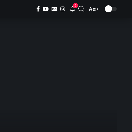
9
Αα
Font
Resizer