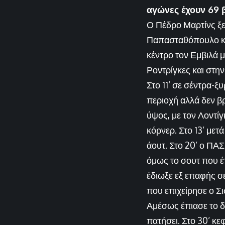
αγώνες έχουν 69 
Ο Πέδρο Μαρτίνς ξεκ
Παπασταθόπουλο και
κέντρο τον Εμβιλά 
Ροντρίγκες και στη
Στο 11’ σε σέντρα-ξ
περιοχή αλλά δεν βρ
ύψος, με τον Λοντίγ
κόρνερ. Στο 13’ μετ
άουτ. Στο 20’ ο ΠΑΣ
όμως το σουτ που έ
έδιωξε εξ επαφής σ
που επιχείρησε ο Σι
Αμέσως έπιασε το δ
πατήσει. Στο 30’ κε