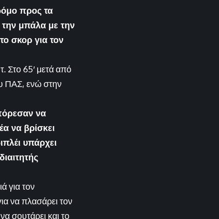
ρόμο προς τα
 την μπάλα με την
το σκορ για τον
. Στο 65′ μετά από
ου ΠΑΣ, ενώ στην
μπόρεσαν να
έα να βρίσκει
ριπλέι υπάρχει
διαιτητής
ά για τον
για να πλασάρει τον
να σουτάρει και το