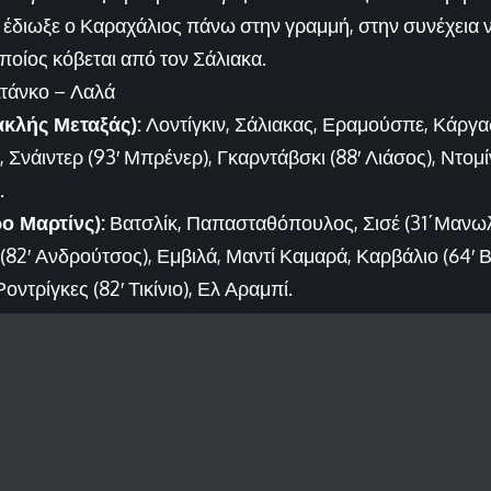
 έδιωξε ο Καραχάλιος πάνω στην γραμμή, στην συνέχεια
ποίος κόβεται από τον Σάλιακα.
τάνκο – Λαλά
ακλής Μεταξάς):
Λοντίγκιν, Σάλιακας, Εραμούσπε, Κάργας
 Σνάιντερ (93′ Μπρένερ), Γκαρντάβσκι (88′ Λιάσος), Ντομί
.
ο Μαρτίνς):
Βατσλίκ, Παπασταθόπουλος, Σισέ (31΄Μανωλά
(82′ Ανδρούτσος), Εμβιλά, Μαντί Καμαρά, Καρβάλιο (64′ 
ντρίγκες (82′ Τικίνιο), Ελ Αραμπί.