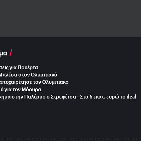
μα
εις για Πουέρτα
ια Μπλέσα στον Ολυμπιακό
 αποχαιρέτησε τον Ολυμπιακό
ύ για τον Μόουρα
ημα στην Παλέρμο ο Στρεφέτσα – Στα 6 εκατ. ευρώ το deal