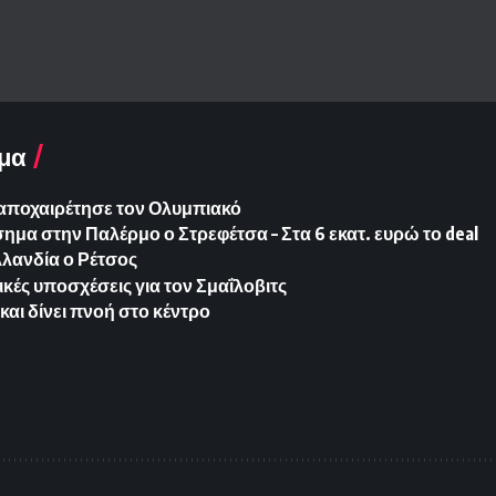
μα
 αποχαιρέτησε τον Ολυμπιακό
ημα στην Παλέρμο ο Στρεφέτσα – Στα 6 εκατ. ευρώ το deal
λανδία ο Ρέτσος
ικές υποσχέσεις για τον Σμαΐλοβιτς
και δίνει πνοή στο κέντρο