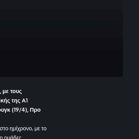
 με τους
κής της Α1
υγκ (19/4), Προ
το ημίχρονο, με το
ύο ομάδες.