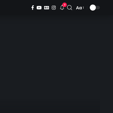
9
Αα
Font
Resizer