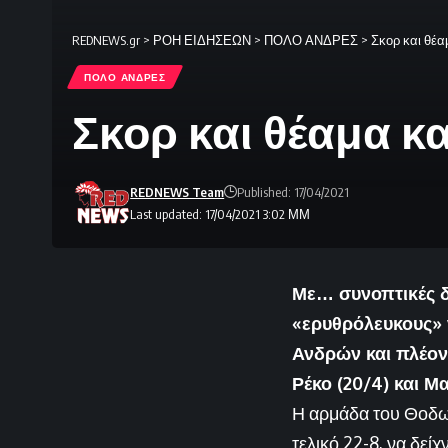
REDNEWS.gr
>
ΡΟΗ ΕΙΔΗΣΕΩΝ
>
ΠΟΛΟ ΑΝΔΡΕΣ
>
Σκορ και θέα
ΠΟΛΟ ΑΝΔΡΕΣ
Σκορ και θέαμα κ
REDNEWS Team
Published: 17/04/2021
Last updated: 17/04/2021 3:02 ΜΜ
Με… συνοπτικές δι
«ερυθρόλευκους» ν
Ανδρών και πλέον 
Ρέκο (20/4) και Μα
Η αρμάδα του Θοδωρ
τελικό 22-8, να δεί