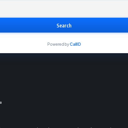
Search
Powered by
CallID
α