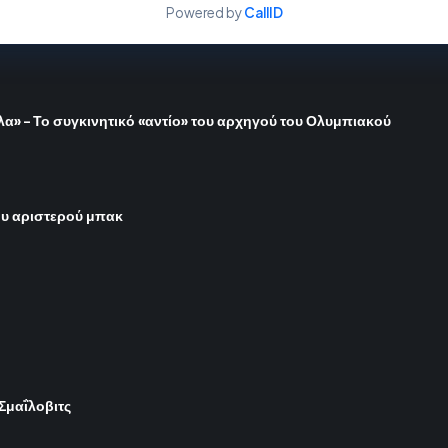
Powered by
CallID
όλα» – Το συγκινητικό «αντίο» του αρχηγού του Ολυμπιακού
του αριστερού μπακ
 Σμαΐλοβιτς