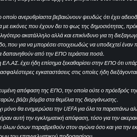
το οποίο ανερυθρίαστα βεβαιώνουν ψευδώς ότι έχει αδειο
με εικόνες που έχουν δει το φως της δημοσιότητας, πρόκε
λιγότερο ακατάλληλο αλλά και επικίνδυνο για τη διεξαγωγ
δο, που για να μπορέσει στοιχειωδώς να υποδεχτεί έναν
να δαπανηθούν από την ΕΠΟ τεράστια ποσά.
η ΕΛ.ΑΣ. έχει ήδη επίσημα ξεκαθαρίσει στην ΕΠΟ ότι υπ
 ασφαλέστερες εγκαταστάσεις στις οποίες ήδη διεξάγοντα
ευμένη απόφαση της ΕΠΟ, την οποία ούτε ο πρόεδρός τη
ρών, βάζει βόμβα στα θεμέλια της διοργάνωσης.
 μόνο θα ενημερώσει την UEFA για όλα τα παραπάνω αλλ
ήραν αυτή την εγκληματική απόφαση, τόσο για την ακερα
 όλων όσων παραβρεθούν στον αγώνα όσο και για την εκ
ων του επαγγελματικού ποδοσφαίρου.