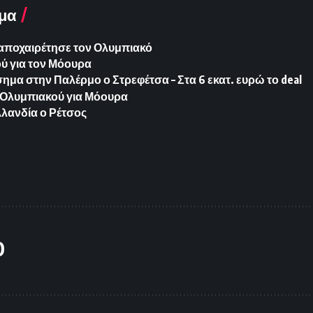
μα
 αποχαιρέτησε τον Ολυμπιακό
ύ για τον Μόουρα
ημα στην Παλέρμο ο Στρεφέτσα – Στα 6 εκατ. ευρώ το deal
Ολυμπιακού για Μόουρα
λανδία ο Ρέτσος
O