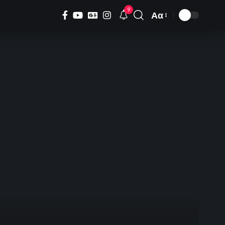
9
Αα
Font
Resizer