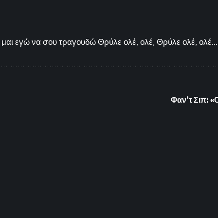
μαι εγώ να σου τραγουδώ Θρύλε ολέ, ολέ, Θρύλε ολέ, ολέ...
Φαν’τ Σιπ: «