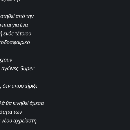
δοτηθεί από την
ιται για ένα
ή ενός τέτοιου
 ποδοσφαιρικό
άρχουν
ι αγώνες Super
ς δεν υποστήριξε
ά θα κινηθεί άμεσα
ιότητα των
 νέου αχρείαστη