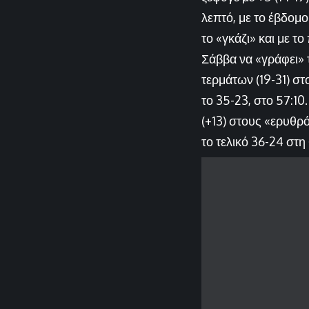
λεπτό, με το έβδομ
το «γκάζι» και με τ
Σάββα να «γράφει» τ
τερμάτων (19-31) στ
το 35-23, στο 57:10
(+13) στους «ερυθρό
το τελικό 36-24 στ