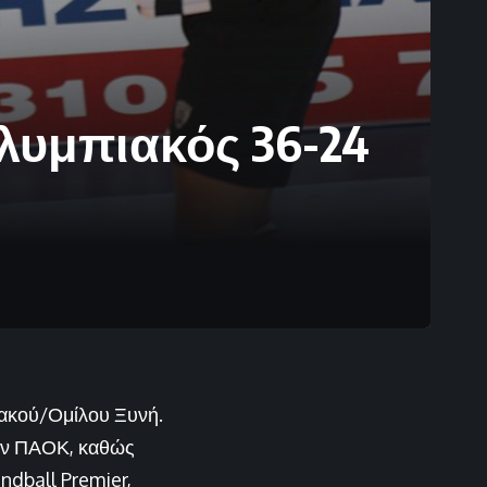
λυμπιακός 36-24
ιακού/Ομίλου Ξυνή.
τον ΠΑΟΚ, καθώς
andball Premier,