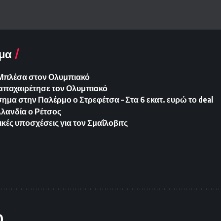
μα
ια Μπλέσα στον Ολυμπιακό
 αποχαιρέτησε τον Ολυμπιακό
ημα στην Παλέρμο ο Στρεφέτσα – Στα 6 εκατ. ευρώ το deal
λανδία ο Ρέτσος
ικές υποσχέσεις για τον Σμαΐλοβιτς
O