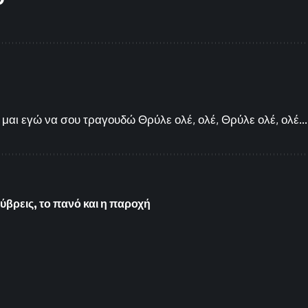
μαι εγώ να σου τραγουδώ Θρύλε ολέ, ολέ, Θρύλε ολέ, ολέ...
 ύβρεις, το πανό και η παροχή