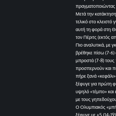
πραγματοποιώντας ε
Μετά την κατάκτηση 
τελικό στο κλειστό
αυτή τη φορά στη Θ
τον Πέριτς (εκτός α
Πιο αναλυτικά, με γ
βρέθηκε πίσω (7-6) 
μπροστά (7-8) τους
προσπερνούν και πά
πήρε ξανά «κεφάλι» 
ξέφυγε για πρώτη φο
υψηλό «τέμπο» και έ
με τους γηπεδούχους
Ο Ολυμπιακός «μπήκ
ξέφυγε με +5 (14-19)