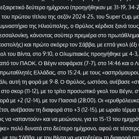
ξαιρετικό δεύτερο ημίχρονο (προηγήθηκαν με 31-19, 34-2
του πρώτου τίτλου της σεζόν 2024-25, του Super Cup, με 
 γυμναστήριο της Ηλιούπολης, ο Θρύλος κέρδισε ξανά το
εσσαλονίκη, κάνοντας σούπερ πρεμιέρα στο πρωτάθλημα,
ποστολής) και πρώτο σκόρερ τον Σάββα, με επτά γκολ (έξι
κολ του Βίντα, στο 9:10, ο Ολυμπιακός προηγήθηκε με 4-3,
από τον ΠΑΟΚ. Ο Βέγιν ισοφάρισε (7-7), στο 14:46 και ο 
 πρωταθλητές Ελλάδας, στο 15:24, με τους «ασπρόμαυρο
λι, αυτή τη φορά με 9-8. Ο Θρύλος, ωστόσο, ανέβασε «σ
στο σκορ (11-12), με το τρίτο προσωπικό γκολ του Βέγιν, σ
ρά με +2 (12-14), με τον Πασσιά (28:00). Οι «ερυθρόλευκ
τσι, ανέβασαν τη διαφορά στο +3 (12-15), με ωραίο τέρμα 
 να «απαντούν» και να μειώνουν, για το 15-13 του ημιχρό
ε» πολύ δυνατά στο δεύτερο ημίχρονο, αφού σε τέσσερα 
, με τον Σάββα, με τον Βίντα να «εκτοξεύει» τη διαφορά στ