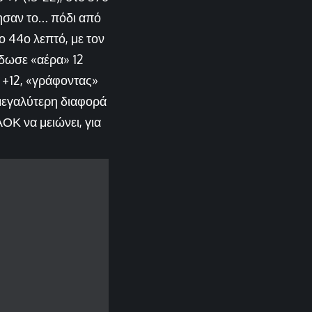
ησαν το… πόδι από
ο 44ο λεπτό, με τον
 έδωσε «αέρα» 12
ο +12, «γράφοντας»
 μεγαλύτερη διαφορά
ΑΟΚ να μειώνει, για