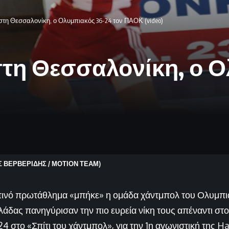
στη Θεσσαλονίκη, ο Ολυμπιακός 36-24 τον ΠΑΟΚ (video)
τη Θεσσαλονίκη, ο Ο
ΗΣ ΒΕΡΒΕΡΙΔΗΣ / ΜΟΤΙΟΝ ΤΕΑΜ)
ετινό πρωτάθλημα «μπήκε» η ομάδα χάντμπολ του Ολυμπ
άδας πανηγύρισαν την πιο ευρεία νίκη τους απέναντι σ
4 στο «Σπίτι του χάντμπολ», για την 1η αγωνιστική της H