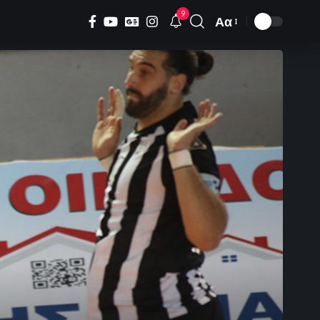
9
Αα
Font
Resizer