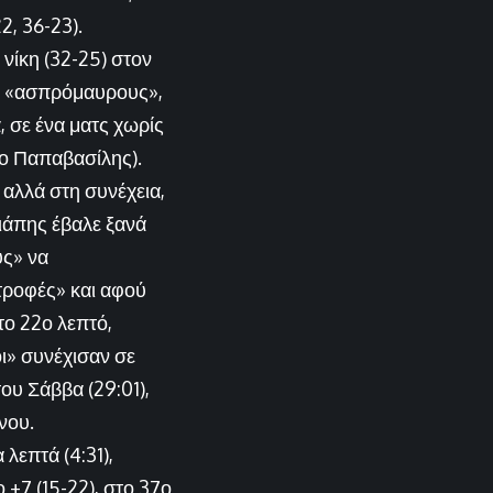
2, 36-23).
νίκη (32-25) στον
υς «ασπρόμαυρους»,
 σε ένα ματς χωρίς
 ο Παπαβασίλης).
 αλλά στη συνέχεια,
Λιάπης έβαλε ξανά
υς» να
τροφές» και αφού
το 22ο λεπτό,
οι» συνέχισαν σε
του Σάββα (29:01),
νου.
λεπτά (4:31),
ο +7 (15-22), στο 37ο