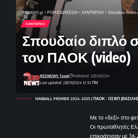
REDNEWS.gr
>
ΡΟΗ ΕΙΔΗΣΕΩΝ
>
ΧΑΝΤΜΠΟΛ
>
Σπουδαίο διπλό 
ΧΑΝΤΜΠΟΛ
Σπουδαίο διπλό σ
τον ΠΑΟΚ (video)
REDNEWS Team
Published: 22/09/2024
Last updated: 23/09/2024 12:10 ΠΜ
HANBALL PREMIER 2024-2025 / ΠΑΟΚ - ΟΣΦΠ (ΒΑΣΙΛ
Με το «δεξί» στο φ
Οι πρωταθλητές Ελλ
επικράτησαν με 36-2