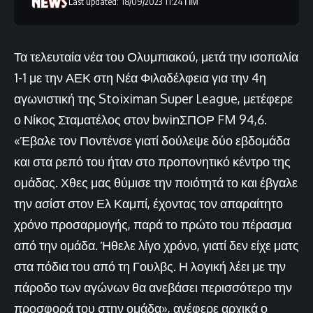
Last updated: 18/09/2023 11:24 ΠΜ
Τα τελευταία νέα του Ολυμπιακού, μετά την ισοπαλία
1-1 με την ΑΕΚ στη Νέα Φιλαδέλφεια για την 4η
αγωνιστική της Stoiximan Super League, μετέφερε
ο Νίκος Σταματέλος στον bwinΣΠΟΡ FM 94,6.
«Έβαλε τον Ποντένσε γιατί δούλεψε δύο εβδομάδα
και στα ρεπό του ήταν στο προπονητικό κέντρο της
ομάδας. Χθες μας θύμισε την ποιότητά το και έβγαλε
την ασίστ στον Ελ Καμπί, έχοντας τον απαραίτητο
χρόνο προσαρμογής, παρά το πρώτο του πέρασμα
από την ομάδα. Ήθελε λίγο χρόνο, γιατί δεν είχε ματς
στα πόδια του από τη Γουλβς. Η λογική λέει με την
πάροδο των αγώνων θα ανεβάσει περισσότερο την
προσφορά του στην ομάδα», ανέφερε αρχικά ο