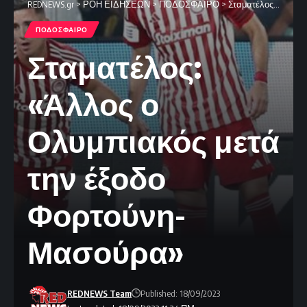
REDNEWS.gr
>
ΡΟΗ ΕΙΔΗΣΕΩΝ
>
ΠΟΔΟΣΦΑΙΡΟ
>
Σταματέλος: «Άλλος ο Ολυμπιακός μετά την έξοδο Φορτούνη-Μασούρα»
ΠΟΔΟΣΦΑΙΡΟ
Σταματέλος:
«Άλλος ο
Ολυμπιακός μετά
την έξοδο
Φορτούνη-
Μασούρα»
REDNEWS Team
Published: 18/09/2023