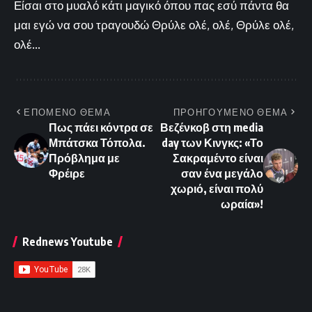
Είσαι στο μυαλό κάτι μαγικό όπου πας εσύ πάντα θα
μαι εγώ να σου τραγουδώ Θρύλε ολέ, ολέ, Θρύλε ολέ,
ολέ...
ΕΠΟΜΕΝΟ ΘΕΜΑ
ΠΡΟΗΓΟΥΜΕΝΟ ΘΕΜΑ
Πως πάει κόντρα σε
Βεζένκοβ στη media
Μπάτσκα Τόπολα.
day των Κινγκς: «Το
Πρόβλημα με
Σακραμέντο είναι
Φρέιρε
σαν ένα μεγάλο
χωριό, είναι πολύ
ωραία»!
Rednews Youtube