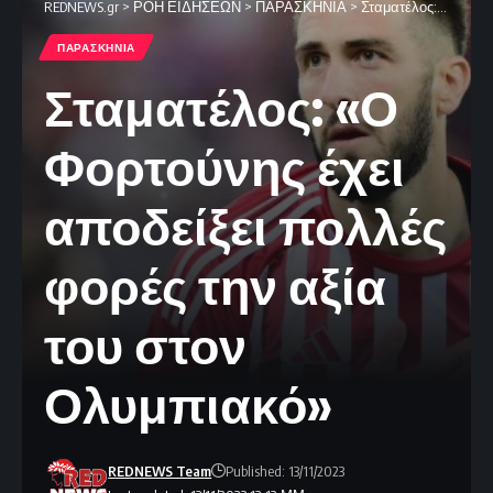
REDNEWS.gr
>
ΡΟΗ ΕΙΔΗΣΕΩΝ
>
ΠΑΡΑΣΚΗΝΙΑ
>
Σταματέλος: «Ο Φορτούνης έχει αποδείξει πολλές φορές την αξία του στον Ολυμπιακό»
ΠΑΡΑΣΚΗΝΙΑ
Σταματέλος: «Ο
Φορτούνης έχει
αποδείξει πολλές
φορές την αξία
του στον
Ολυμπιακό»
REDNEWS Team
Published: 13/11/2023