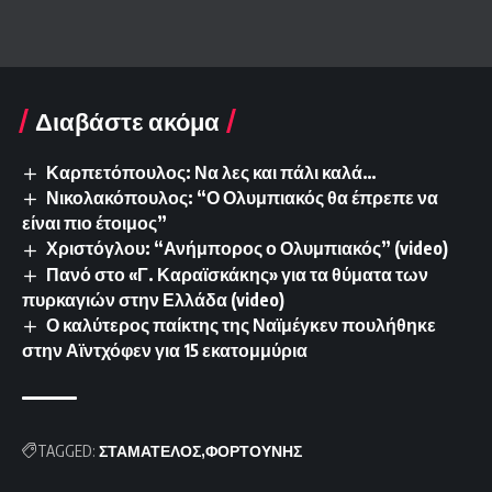
Διαβάστε ακόμα
Καρπετόπουλος: Να λες και πάλι καλά…
Νικολακόπουλος: “Ο Ολυμπιακός θα έπρεπε να
είναι πιο έτοιμος”
Χριστόγλου: “Ανήμπορος ο Ολυμπιακός” (video)
Πανό στο «Γ. Καραϊσκάκης» για τα θύματα των
πυρκαγιών στην Ελλάδα (video)
Ο καλύτερος παίκτης της Ναϊμέγκεν πουλήθηκε
στην Αϊντχόφεν για 15 εκατομμύρια
TAGGED:
ΣΤΑΜΑΤΕΛΟΣ
ΦΟΡΤΟΥΝΗΣ