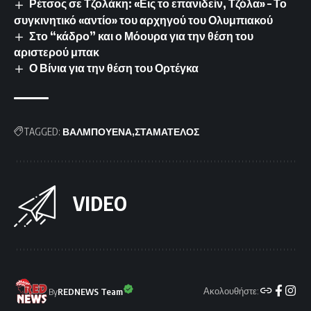
Ρέτσος σε Τζολάκη: «Εις το επανιδείν, Τζόλα» – Το
συγκινητικό «αντίο» του αρχηγού του Ολυμπιακού
Στο “κάδρο” και ο Μόουρα για την θέση του
αριστερού μπακ
Ο Βίνια για την θέση του Ορτέγκα
TAGGED:
ΒΑΛΜΠΟΥΕΝΑ
ΣΤΑΜΑΤΕΛΟΣ
VIDEO
Ακολουθήστε:
By
REDNEWS Team