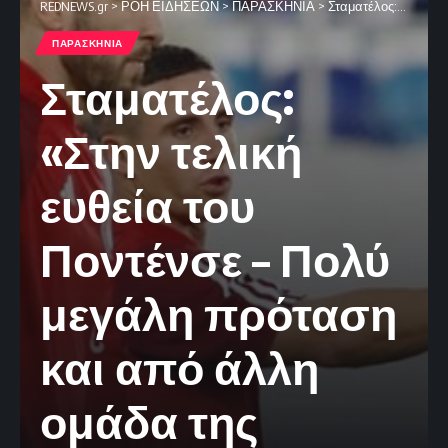
REDNEWS.gr
>
ΡΟΗ ΕΙΔΗΣΕΩΝ
>
ΠΑΡΑΣΚΗΝΙΑ
>
Σταματέλος: «Στην τελική ευθεία του Ποντένσε – Πολύ μεγάλη πρόταση και από άλλη ομάδα της Σαουδικής Αραβίας ο Φορτούνης»
ΠΑΡΑΣΚΗΝΙΑ
Σταματέλος:
«Στην τελική
ευθεία του
Ποντένσε – Πολύ
μεγάλη πρόταση
και από άλλη
ομάδα της