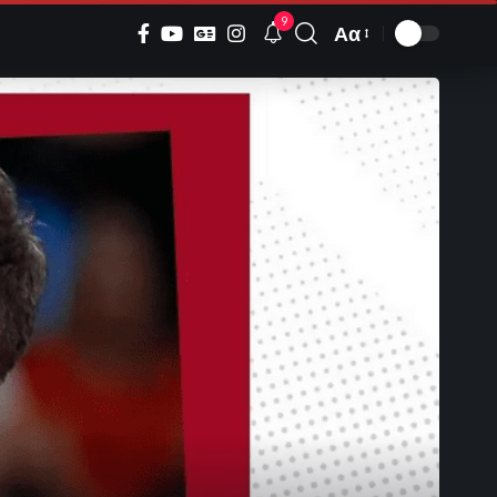
9
Αα
Font
Resizer