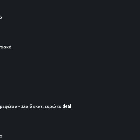
ό
μπιακό
φέτσα – Στα 6 εκατ. ευρώ το deal
α