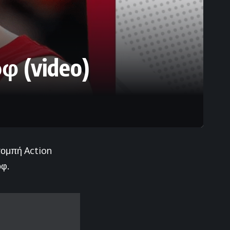
 (video)
πομπή Action
οφ.