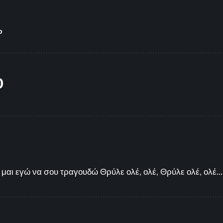
Φ
O
μαι εγώ να σου τραγουδώ Θρύλε ολέ, ολέ, Θρύλε ολέ, ολέ...