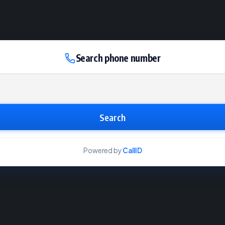
Search phone number
Search
Powered by
CallID