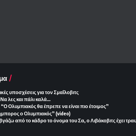
μα
ικές υποσχέσεις για τον Σμαΐλοβιτς
Να λες και πάλι καλά…
“Ο Ολυμπιακός θα έπρεπε να είναι πιο έτοιμος”
μπορος ο Ολυμπιακός” (video)
 βγάζω από το κάδρο το όνομα του Σα, ο Λιβάκοβιτς έχει τρ