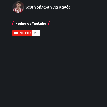
Καυτή δήλωση για Κανός
Rednews Youtube