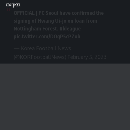
ανήκει.
OFFICIAL | FC Seoul have confirmed the
signing of Hwang Ui-jo on loan from
Nottingham Forest.
#kleague
pic.twitter.com/DOqP5cPZoh
— Korea Football News
(@KORFootballNews)
February 5, 2023