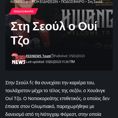
REDNEWS.gr
>
ΡΟΗ ΕΙΔΗΣΕΩΝ
>
ΠΟΔΟΣΦΑΙΡΟ
>
Στη Σεούλ ο Ουί Τζο
ΠΟΔΟΣΦΑΙΡΟ
Στη Σεούλ ο Ουί
Τζο
REDNEWS Team
Published: 05/02/2023
Last updated: 05/02/2023 11:26 ΠΜ
Στην Σεούλ fc θα συνεχίσει την καριέρα του,
τουλάχιστον μέχρι το τέλος της σεζόν, ο Χουάνγκ
Ουί Τζο. Ο Νοτιοκορεάτης επιθετικός, ο οποίος δεν
έπιασε στον Ολυμπιακό, παραχωρήθηκε με
δανεισμό από τη Νότιγχαμ Φόρεστ, στην οποία