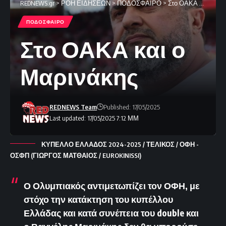
REDNEWS.gr
>
ΡΟΗ ΕΙΔΗΣΕΩΝ
>
ΠΟΔΟΣΦΑΙΡΟ
>
Στο ΟΑΚΑ και ο Μαρινάκης
ΠΟΔΟΣΦΑΙΡΟ
Στο ΟΑΚΑ και ο
Μαρινάκης
REDNEWS Team
Published: 17/05/2025
Last updated: 17/05/2025 7:12 ΜΜ
ΚΥΠΕΛΛΟ ΕΛΛΑΔΟΣ 2024-2025 / ΤΕΛΙΚΟΣ / ΟΦΗ -
ΟΣΦΠ (ΓΙΩΡΓΟΣ ΜΑΤΘΑΙΟΣ / EUROKINISSI)
Ο Ολυμπιακός αντιμετωπίζει τον ΟΦΗ, με
στόχο την κατάκτηση του κυπέλλου
Ελλάδας και κατά συνέπεια του double και