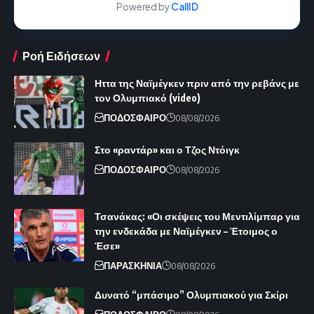
Powered by
CallID
Ροή Ειδήσεων
Ηττα της Ναϊμέγκεν πριν από την ρεβάνς με
τον Ολυμπιακό (video)
ΠΟΔΟΣΦΑΙΡΟ
08/08/2026
Στο «ραντάρ» και ο Τζος Ντόιγκ
ΠΟΔΟΣΦΑΙΡΟ
08/08/2026
Τσανάκας: «Οι σκέψεις του Μεντιλίμπαρ για
την ενδεκάδα με Ναϊμέγκεν – Έτοιμος ο
Έσε»
ΠΑΡΑΣΚΗΝΙΑ
08/08/2026
Δυνατό “μπάσιμο” Ολυμπιακού για Σκίρι