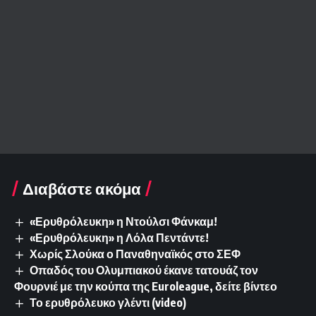
Διαβάστε ακόμα
«Ερυθρόλευκη» η Ντούλσι Φάνκαμ!
«Ερυθρόλευκη» η Λόλα Πεντάντε!
Χωρίς Σλούκα ο Παναθηναϊκός στο ΣΕΦ
Οπαδός του Ολυμπιακού έκανε τατουάζ τον
Φουρνιέ με την κούπα της Euroleague, δείτε βίντεο
Το ερυθρόλευκο γλέντι (video)