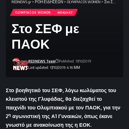
REDNEWS.gr
>
ΡΟΗ ΕΙΔΗΣΕΩΝ
>
OLYMPIACOS WOMEN
>
Στο ΣΕΦ με ΠΑΟΚ
OLYMPIACOS WOMEN
ΜΠΑΣΚΕΤ
Στο ΣΕΦ με
ΠΑΟΚ
REDNEWS Team
Published: 17/10/2019
Last updated: 17/10/2019 4:16 ΜΜ
Στο βοηθητικό του ΣΕΦ, λόγω κωλύματος του
κλειστού της Γλυφάδας, θα διεξαχθεί το
παιχνίδι του Ολυμπιακού με τον ΠΑΟΚ, για την
η
2
αγωνιστική της Α1 Γυναικών, όπως έκανε
γνωστό με ανακοίνωση της η ΕΟΚ.