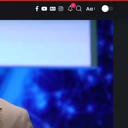
9
Αα
Font
Resizer