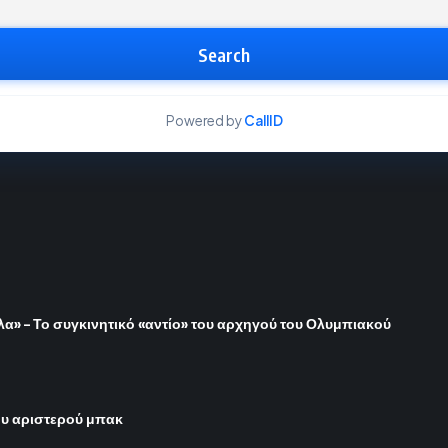
Search
Powered by
CallID
όλα» – Το συγκινητικό «αντίο» του αρχηγού του Ολυμπιακού
του αριστερού μπακ