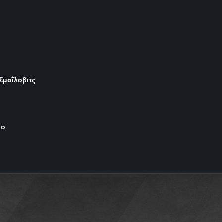
 Σμαΐλοβιτς
ρο