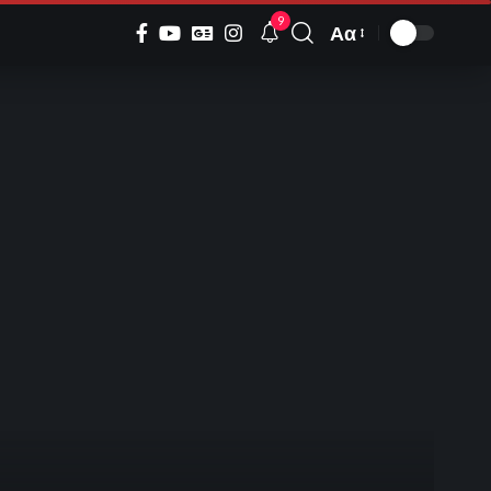
9
Αα
Font
Resizer