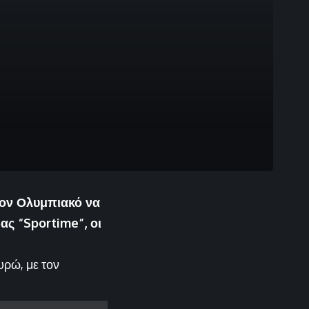
τον Ολυμπιακό να
ας “Sportime”, οι
υρώ, με τον