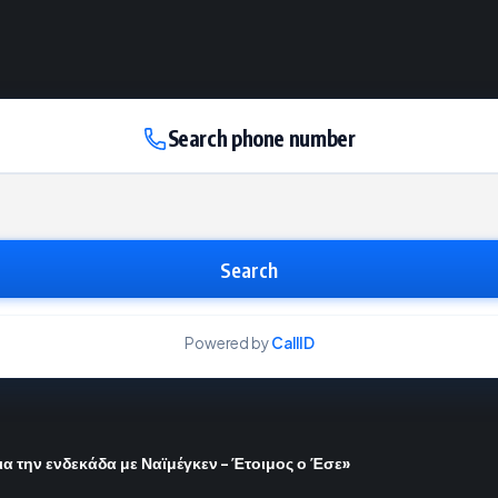
Search phone number
Search
Powered by
CallID
ια την ενδεκάδα με Ναϊμέγκεν – Έτοιμος ο Έσε»