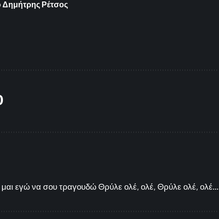
ο Δημήτρης Ρέτσος
O
μαι εγώ να σου τραγουδώ Θρύλε ολέ, ολέ, Θρύλε ολέ, ολέ...