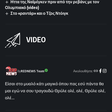
Ηττα της Ναϊμέγκεν πριν από την ρεβάνς με τον
Ολυμπιακό (video)
Στο «ραντάρ» και ο Τζος Ντόιγκ
VIDEO
Ακολουθήστε:
By
REDNEWS Team
Είσαι στο μυαλό κάτι μαγικό όπου πας εσύ πάντα θα
μαι εγώ να σου τραγουδώ Θρύλε ολέ, ολέ, Θρύλε ολέ,
ολέ...