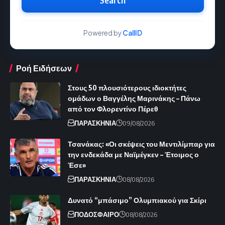
Powered by
CallID
Ροή Ειδήσεων
Στους 50 πλουσιότερους ιδιοκτήτες
ομάδων ο Βαγγέλης Μαρινάκης – Πάνω
από τον Φλορεντίνο Πέρεθ
ΠΑΡΑΣΚΗΝΙΑ
09/08/2026
Τσανάκας: «Οι σκέψεις του Μεντιλίμπαρ για
την ενδεκάδα με Ναϊμέγκεν – Έτοιμος ο
Έσε»
ΠΑΡΑΣΚΗΝΙΑ
08/08/2026
Δυνατό “μπάσιμο” Ολυμπιακού για Σκίρι
ΠΟΔΟΣΦΑΙΡΟ
08/08/2026