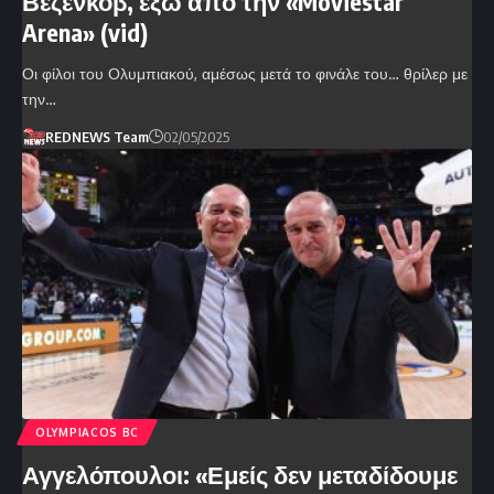
Βεζένκοβ, έξω από την «Moviestar
Arena» (vid)
Οι φίλοι του Ολυμπιακού, αμέσως μετά το φινάλε του… θρίλερ με
την…
REDNEWS Team
02/05/2025
OLYMPIACOS BC
Αγγελόπουλοι: «Εμείς δεν μεταδίδουμε