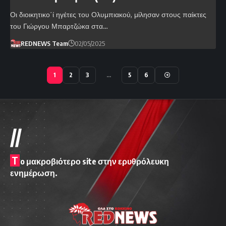
Οι διοικητικο΄ί ηγέτες του Ολυμπιακού, μίλησαν στους παίκτες
του Γιώργου Μπαρτζώκα στα…
REDNEWS Team
02/05/2025
1
2
3
…
5
6
//
T
o μακροβιότερο site στην ερυθρόλευκη
ενημέρωση.