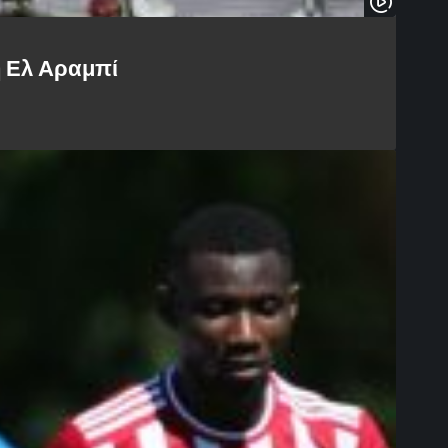
ή Ελ Αραμπί