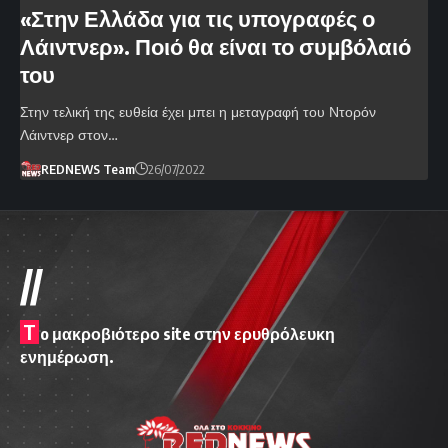
«Στην Ελλάδα για τις υπογραφές ο
Λάιντνερ». Ποιό θα είναι το συμβόλαιό
του
Στην τελική της ευθεία έχει μπει η μεταγραφή του Ντορόν
Λάιντνερ στον…
REDNEWS Team
26/07/2022
//
T
o μακροβιότερο site στην ερυθρόλευκη
ενημέρωση.