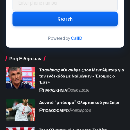
Search
Powered by
CallID
Ροή Ειδήσεων
Τσανάκας: «Οι σκέψεις του Μεντιλίμπαρ για
την ενδεκάδα με Ναϊμέγκεν – Έτοιμος ο
Έσε»
ΠΑΡΑΣΚΗΝΙΑ
08/08/2026
Δυνατό “μπάσιμο” Ολυμπιακού για Σκίρι
ΠΟΔΟΣΦΑΙΡΟ
08/08/2026
Στον Ολυμπιακό ο γιος του Ζιοβάνι