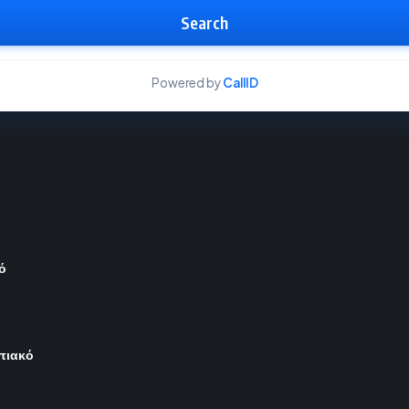
Search
Powered by
CallID
ό
μπιακό