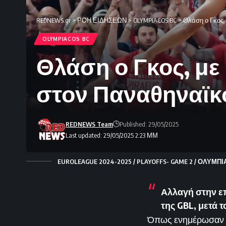
REDNEWS.gr
>
ΡΟΗ ΕΙΔΗΣΕΩΝ
>
OLYMPIACOS BC
>
Θλάση ο Γκος,
OLYMPIACOS BC
Θλάση ο Γκος, με
στον Παναθηναϊκ
REDNEWS Team
Published: 29/05/2025
Last updated: 29/05/2025 2:23 ΜΜ
EUROLEAGUE 2024-2025 / PLAYOFFS- GAME 2 / ΟΛΥΜΠΙ
Αλλαγή στην επ
της GBL
, μετά 
Όπως ενημέρωσαν οι