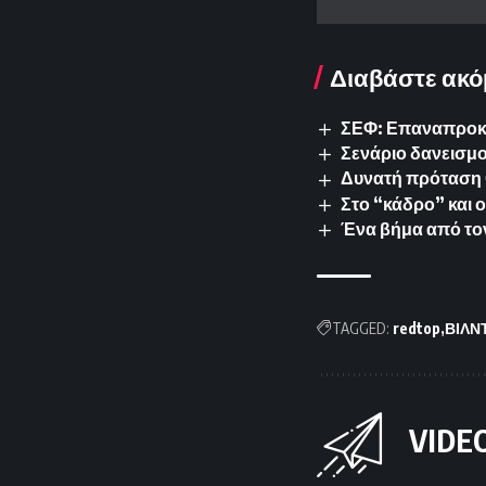
Διαβάστε ακό
ΣΕΦ: Επαναπροκυρ
Σενάριο δανεισμο
Δυνατή πρόταση 
Στο “κάδρο” και 
Ένα βήμα από το
TAGGED:
redtop
ΒΙΛΝ
VIDE