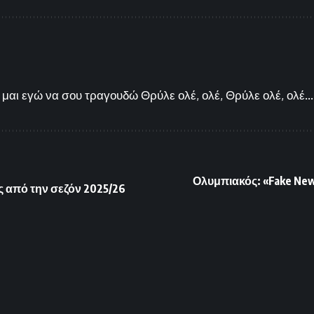
μαι εγώ να σου τραγουδώ Θρύλε ολέ, ολέ, Θρύλε ολέ, ολέ...
Ολυμπιακός: «Fake New
ς από την σεζόν 2025/26