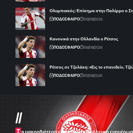
Ολυμπιακός: Επίσημα στην Παλέρμο ο Στρε
ΠΟΔΟΣΦΑΙΡΟ
06/08/2026
Κανονικά στην Ολλανδία ο Ρέτσος
ΠΟΔΟΣΦΑΙΡΟ
06/08/2026
Ρέτσος σε Τζολάκη: «Εις το επανιδείν, Τζ
ΠΟΔΟΣΦΑΙΡΟ
05/08/2026
//
T
o μακροβιότερο site στην ερυθρόλευκη ενημέρωσ