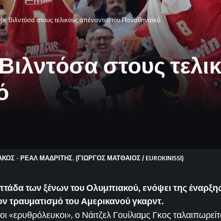
 με Βιλντόσα στους τελικούς απέναντι στον Παναθηναϊκό
 Βιλντόσα στους τελι
ό
ΑΚΟΣ - ΡΕΑΛ ΜΑΔΡΙΤΗΣ. (ΓΙΩΡΓΟΣ ΜΑΤΘΑΙΟΣ / EUROKINISSI)
τάδα των ξένων του Ολυμπιακού, ενόψει της έναρξης
τον τραυματισμό του Αμερικανού γκαρντ.
 «ερυθρόλευκοι», ο Νάιτζελ Γουίλιαμς Γκος ταλαιπωρείτ