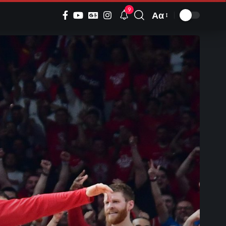
9
Αα
Font
Resizer