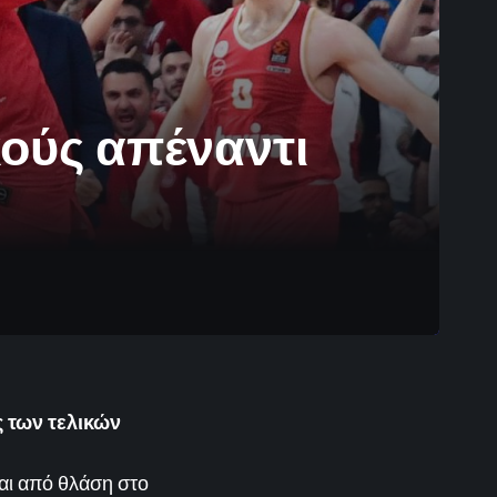
κούς απέναντι
 των τελικών
αι από θλάση στο