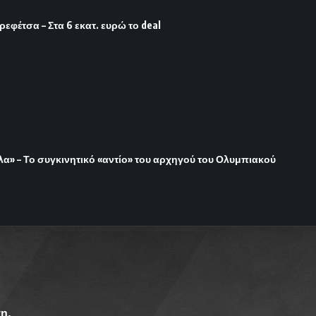
φέτσα – Στα 6 εκατ. ευρώ το deal
όλα» – Το συγκινητικό «αντίο» του αρχηγού του Ολυμπιακού
η.