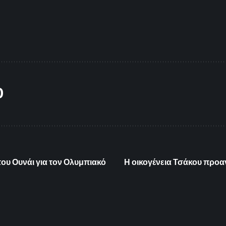
O
ου Ουνάι για τον Ολυμπιακό
Η οικογένεια Τσάκου προαν