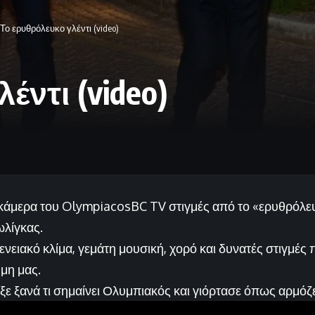
Το ερυθρόλευκο γλέντι (video)
έντι (video)
 κάμερα του OlympiacosBC TV στιγμές από το «ερυθρόλευκ
ωλίγκας.
ενειακό κλίμα, γεμάτη μουσική, χορό και δυνατές στιγμές 
μη μας.
ξε ξανά τι σημαίνει Ολυμπιακός και γιόρτασε όπως αρμόζ