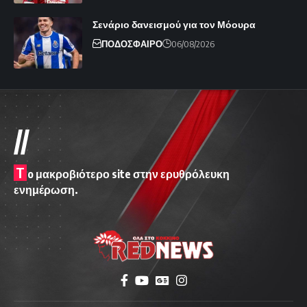
Σενάριο δανεισμού για τον Μόουρα
ΠΟΔΟΣΦΑΙΡΟ
06/08/2026
//
T
o μακροβιότερο site στην ερυθρόλευκη
ενημέρωση.