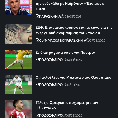
την ενδεκάδα με Ναϊμέγκεν – Έτοιμος ο
Έσε»
ΠΑΡΑΣΚΗΝΙΑ
08/08/2026
ΣΕΦ: Επαναπροκυρήσσεται το έργο για την
ενεργειακή αναβάθμιση του Σταδίου
OLYMPIACOS BC
ΠΑΡΑΣΚΗΝΙΑ
07/08/2026
Σε διαπραγματεύσεις για Πουέρτα
ΠΟΔΟΣΦΑΙΡΟ
07/08/2026
Οι Ιταλοί λένε για Μπλέσα στον Ολυμπιακό
ΠΟΔΟΣΦΑΙΡΟ
06/08/2026
Τέλος ο Ορτέγκα, αποχαιρέτησε τον
Ολυμπιακό
ΠΟΔΟΣΦΑΙΡΟ
06/08/2026