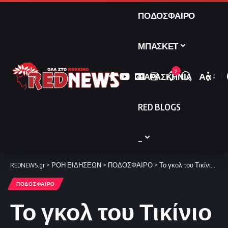
ΠΟΔΟΣΦΑΙΡΟ
ΜΠΑΣΚΕΤ
9
ΠΑΡΑΣΚΗΝΙΑ
Αα
Font
Resize
RED BLOGS
_
REDNEWS.gr
>
ΡΟΗ ΕΙΔΗΣΕΩΝ
>
ΠΟΔΟΣΦΑΙΡΟ
>
Το γκολ του Τικίνιο για το 1-0 επί της Φενέρ (video)
ΠΟΔΟΣΦΑΙΡΟ
Το γκολ του Τικίνιο