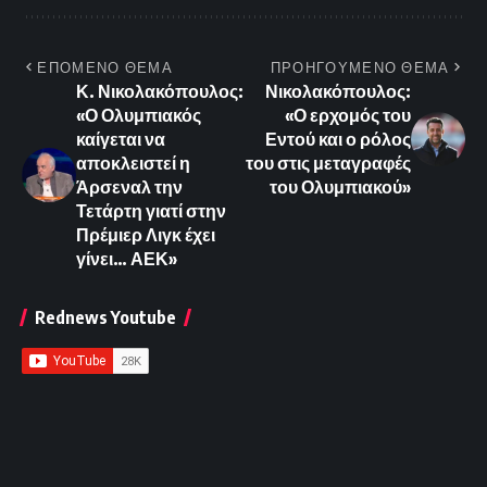
ΕΠΟΜΕΝΟ ΘΕΜΑ
ΠΡΟΗΓΟΥΜΕΝΟ ΘΕΜΑ
Κ. Νικολακόπουλος:
Νικολακόπουλος:
«Ο Ολυμπιακός
«Ο ερχομός του
καίγεται να
Εντού και ο ρόλος
αποκλειστεί η
του στις μεταγραφές
Άρσεναλ την
του Ολυμπιακού»
Τετάρτη γιατί στην
Πρέμιερ Λιγκ έχει
γίνει… ΑΕΚ»
Rednews Youtube