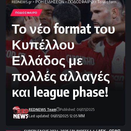
REDNEWS.gr
>
ΡΟΗ ΕΙΔΗΣΕΩΝ
>
ΠΟΔΟΣΦΑΙΡΟ
>
Το νέο format του Κυπέλλου Ελλάδος με πολλές αλλαγές και league phase!
ΠΟΔΟΣΦΑΙΡΟ
Το νέο format του
Κυπέλλου
Ελλάδος με
πολλές αλλαγές
και league phase!
REDNEWS Team
Published: 06/05/2025
Last updated: 06/05/2025 12:05 ΜΜ
SUPERLEAGUE 2024-2025 / PLAYOFFS 1-4 / ΑΕΚ - ΟΣΦΠ