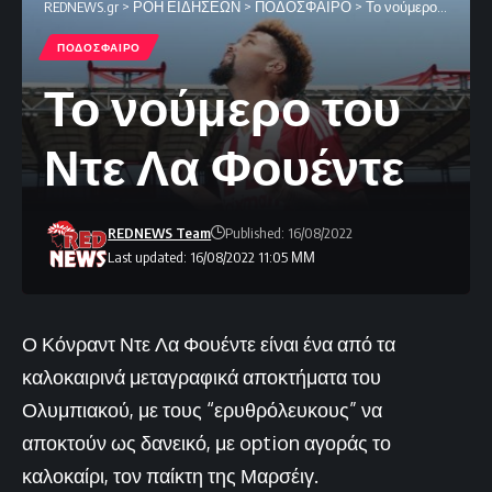
REDNEWS.gr
>
ΡΟΗ ΕΙΔΗΣΕΩΝ
>
ΠΟΔΟΣΦΑΙΡΟ
>
Το νούμερο του Ντε Λα Φουέντε
ΠΟΔΟΣΦΑΙΡΟ
Το νούμερο του
Ντε Λα Φουέντε
REDNEWS Team
Published: 16/08/2022
Last updated: 16/08/2022 11:05 ΜΜ
Ο Κόνραντ Ντε Λα Φουέντε είναι ένα από τα
καλοκαιρινά μεταγραφικά αποκτήματα του
Ολυμπιακού, με τους “ερυθρόλευκους” να
αποκτούν ως δανεικό, με option αγοράς το
καλοκαίρι, τον παίκτη της Μαρσέιγ.