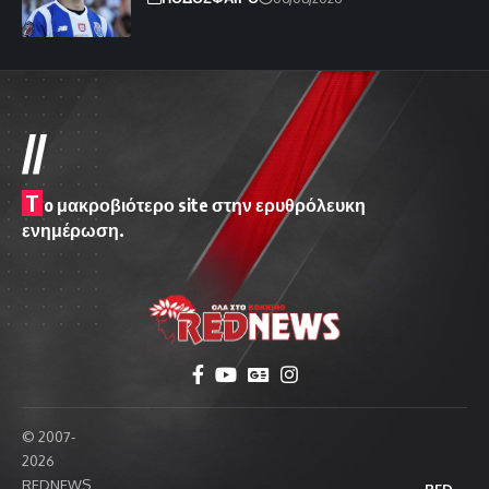
//
T
o μακροβιότερο site στην ερυθρόλευκη
ενημέρωση.
© 2007-
2026
REDNEWS
RED