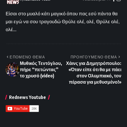
Είσαι στο μυαλό κάτι μαγικό όπου πας εσύ πάντα θα
μαι εγώ να σου τραγουδώ Θρύλε ολέ, ολέ, Θρύλε ολέ,
ολέ...
ΕΠΟΜΕΝΟ ΘΕΜΑ
ΠΡΟΗΓΟΥΜΕΝΟ ΘΕΜΑ
Μυθικός Τεντόγλου,
Χάινς για Δημητρόπουλο:
πήρε “πετώντας”
«Όταν είπε ότι θα με πάει
το χρυσό (video)
στον Ολυμπιακό, τον
πέρασα για μεθυσμένο!»
Rednews Youtube