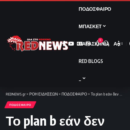
ΠΟΔΟΣΦΑΙΡΟ
ΜΠΑΣΚΕΤ
9
ΠΑΡΑΣΚΗΝΙΑ
Αα
Font
Resize
RED BLOGS
_
REDNEWS.gr
>
ΡΟΗ ΕΙΔΗΣΕΩΝ
>
ΠΟΔΟΣΦΑΙΡΟ
>
Το plan b εάν δεν προχωρήσει του Ρέμπτσιουκ
ΠΟΔΟΣΦΑΙΡΟ
Το plan b εάν δεν