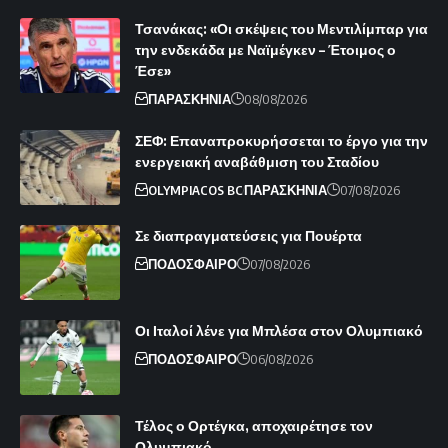
Τσανάκας: «Οι σκέψεις του Μεντιλίμπαρ για
την ενδεκάδα με Ναϊμέγκεν – Έτοιμος ο
Έσε»
ΠΑΡΑΣΚΗΝΙΑ
08/08/2026
ΣΕΦ: Επαναπροκυρήσσεται το έργο για την
ενεργειακή αναβάθμιση του Σταδίου
OLYMPIACOS BC
ΠΑΡΑΣΚΗΝΙΑ
07/08/2026
Σε διαπραγματεύσεις για Πουέρτα
ΠΟΔΟΣΦΑΙΡΟ
07/08/2026
Οι Ιταλοί λένε για Μπλέσα στον Ολυμπιακό
ΠΟΔΟΣΦΑΙΡΟ
06/08/2026
Τέλος ο Ορτέγκα, αποχαιρέτησε τον
Ολυμπιακό