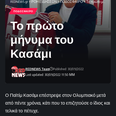
REDNEWS.gr
>
ΡΟΗ ΕΙΔΗΣΕΩΝ
>
ΠΟΔΟΣΦΑΙΡΟ
>
Το πρώτο μήνυμα του Κασάμι
ΠΟΔΟΣΦΑΙΡΟ
Το πρώτο
μήνυμα του
Κασάμι
REDNEWS Team
Published: 30/09/2022
Last updated: 30/09/2022 11:50 ΜΜ
Ο Παϊτίμ Κασάμι επέστρεψε στον Ολυμπιακό μετά
από πέντε χρόνια, κάτι που το επιζητούσε ο ίδιος και
τελικά το πέτυχε.