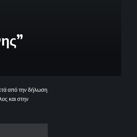
νης”
ετά από την δήλωση
ος και στην