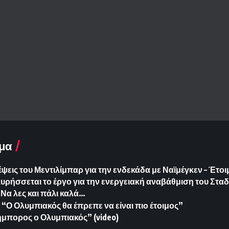
μα
έψεις του Μεντιλίμπαρ για την ενδεκάδα με Ναϊμέγκεν – Έτο
ήσσεται το έργο για την ενεργειακή αναβάθμιση του Σταδ
Να λες και πάλι καλά…
“Ο Ολυμπιακός θα έπρεπε να είναι πιο έτοιμος”
μπορος ο Ολυμπιακός” (video)