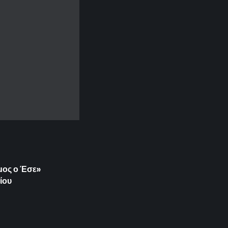
ιμος ο Έσε»
ίου