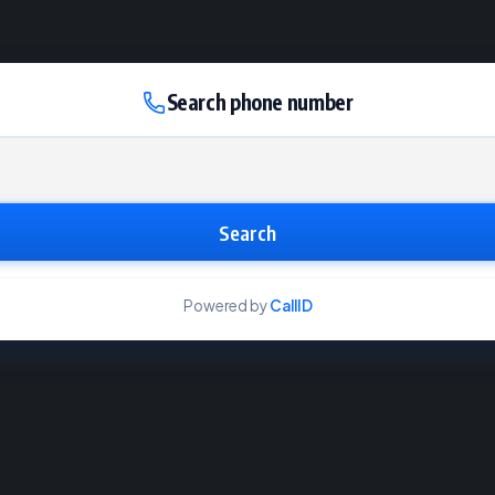
Search phone number
Search
Powered by
CallID