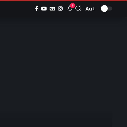
9
Αα
Font
Resizer