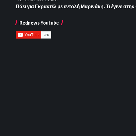
Πάει για Γκραντέλ με εντολή Μαρινάκη. Τι έγινε στη
Rednews Youtube