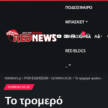
ΠΟΔΟΣΦΑΙΡΟ
ΜΠΑΣΚΕΤ
9
ΠΑΡΑΣΚΗΝΙΑ
Αα
Font
Resize
RED BLOGS
_
REDNEWS.gr
>
ΡΟΗ ΕΙΔΗΣΕΩΝ
>
OLYMPIACOS BC
>
Το τρομερό «poster» του ΜακΚίσικ στον Χάινς (video)
OLYMPIACOS BC
Το τρομερό