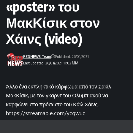
«poster» του
ΜακΚίσικ στον
Χάινς (video)
REDNEWS Team
Published: 26/01/2021
Last updated: 26/01/2021 11:03 ΜΜ
Άλλο ένα εκπληκτικό κάρφωμα από τον Σακίλ
ΜακΚίσικ, με τον γκαρντ του Ολυμπιακού να
καρφώνει στο πρόσωπο του Κάιλ Χάινς.
https://streamable.com/ycqwuc