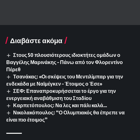
Διαβάστε ακόμα
Στους 50 πλουσιότερους ιδιοκτήτες ομάδων ο
Βαγγέλης Μαρινάκης – Πάνω από τον Φλορεντίνο
Πέρεθ
Τσανάκας: «Οι σκέψεις του Μεντιλίμπαρ για την
ενδεκάδα με Ναϊμέγκεν – Έτοιμος ο Έσε»
ΣΕΦ: Επαναπροκυρήσσεται το έργο για την
ενεργειακή αναβάθμιση του Σταδίου
Καρπετόπουλος: Να λες και πάλι καλά…
Νικολακόπουλος: “Ο Ολυμπιακός θα έπρεπε να
είναι πιο έτοιμος”