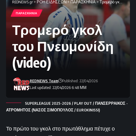
REDNEWS.gr
>
ΡΟΗ ΕΙΔΗΣΕΩΝ
>
ΠΑΡΑΣΚΗΝΙΑ
>
Τρομερό γκολ του Πνευμονίδη (video)
ΠΑΡΑΣΚΗΝΙΑ
Τρομερό γκολ
του Πνευμονίδη
(video)
REDNEWS Team
Published: 22/04/2026
Last updated: 22/04/2026 6:48 ΜΜ
SUPERLEAGUE 2025-2026 / PLAY OUT / ΠΑΝΣΕΡΡΑΙΚΟΣ -
ΑΤΡΟΜΗΤΟΣ (ΝΑΣΟΣ ΣΙΜΟΠΟΥΛΟΣ / EUROKINISSI)
Το πρώτο του γκολ στο πρωτάθλημα πέτυχε ο