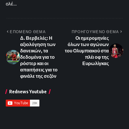
ολέ...
ΕΠΟΜΕΝΟ ΘΕΜΑ
ΠΡΟΗΓΟΥΜΕΝΟ ΘΕΜΑ
Δ. Βερβελές: Η
Οι ημερομηνίες
αξιολόγηση των
όλων των αγώνων
δανεικών, τα
του Ολυμπιακού στα
δεδομένα για το
πλέι οφ της
ρόστερ και οι
Ευρωλίγκας
απαιτήσεις για το
φινάλε της σεζόν
Rednews Youtube