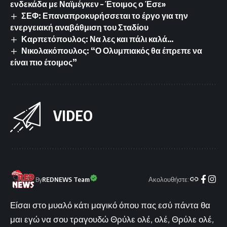
ενδεκάδα με Ναϊμέγκεν – Έτοιμος ο Έσε»
ΣΕΦ: Επαναπροκυρήσσεται το έργο για την
ενεργειακή αναβάθμιση του Σταδίου
Καρπετόπουλος: Να λες και πάλι καλά…
Νικολακόπουλος: “Ο Ολυμπιακός θα έπρεπε να
είναι πιο έτοιμος”
VIDEO
Ακολουθήστε:
By
REDNEWS Team
Είσαι στο μυαλό κάτι μαγικό όπου πας εσύ πάντα θα
μαι εγώ να σου τραγουδώ Θρύλε ολέ, ολέ, Θρύλε ολέ,